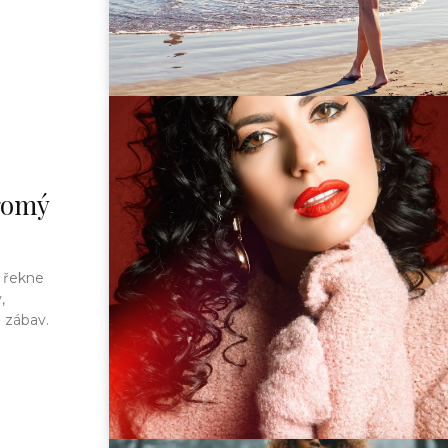
kromý
,
 zábav.