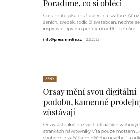
Poradíme, co si obléci
Co si máte jako muž obléci na svatbu? Ať už
ženich, svědek, rodič či svatebčan, nechte se
inspirovat tipy pro perfektní outfit. Letošní...
info@press-media.cz
-
2.5.2023
ŽENY
Orsay mění svou digitální
podobu, kamenné prodejn
zůstávají
Orsay aktuálně na svých oficiálních webovýc
stránkách návštěvníky vítá pouze mottem „
sbohem je začátkem něčeho nového!“ a od