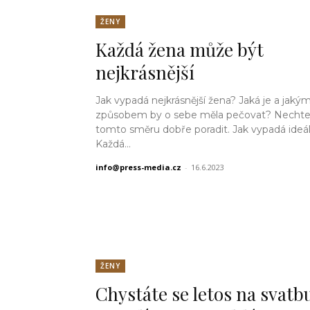
ŽENY
Každá žena může být
nejkrásnější
Jak vypadá nejkrásnější žena? Jaká je a jaký
způsobem by o sebe měla pečovat? Nechte 
tomto směru dobře poradit. Jak vypadá ideál krásy
Každá...
info@press-media.cz
-
16.6.2023
ŽENY
Chystáte se letos na svatb