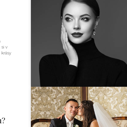
m
si v
u?