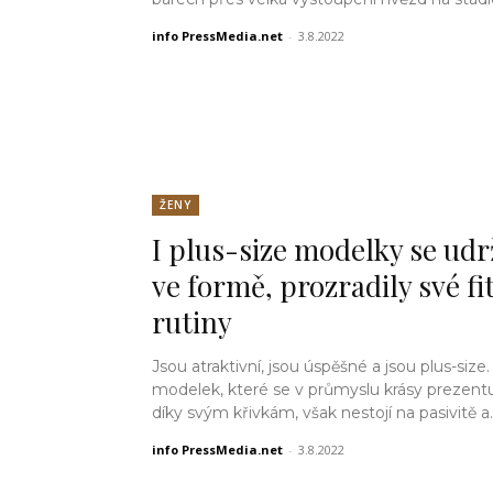
info PressMedia.net
-
3.8.2022
ŽENY
I plus-size modelky se udr
ve formě, prozradily své fi
rutiny
Jsou atraktivní, jsou úspěšné a jsou plus-size.
modelek, které se v průmyslu krásy prezentu
díky svým křivkám, však nestojí na pasivitě a..
info PressMedia.net
-
3.8.2022