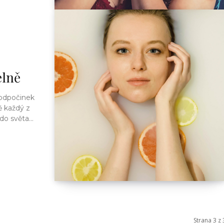
elně
 odpočinek
ě každý z
o světa...
Strana 3 z 