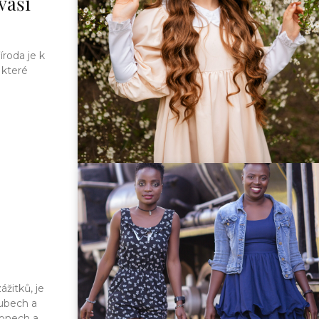
vaší
íroda je k
 které
ážitků, je
ubech a
nech a...