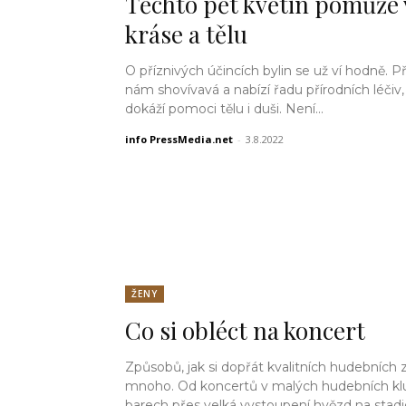
Těchto pět květin pomůže 
kráse a tělu
O příznivých účincích bylin se už ví hodně. Př
nám shovívavá a nabízí řadu přírodních léčiv,
dokáží pomoci tělu i duši. Není...
info PressMedia.net
-
3.8.2022
ŽENY
Co si obléct na koncert
Způsobů, jak si dopřát kvalitních hudebních z
mnoho. Od koncertů v malých hudebních kl
barech přes velká vystoupení hvězd na stadio