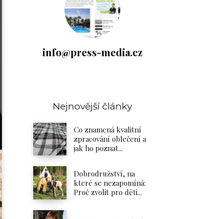
info@press-media.cz
Nejnovější články
Co znamená kvalitní
zpracování oblečení a
jak ho poznat...
Dobrodružství, na
které se nezapomíná:
Proč zvolit pro děti...