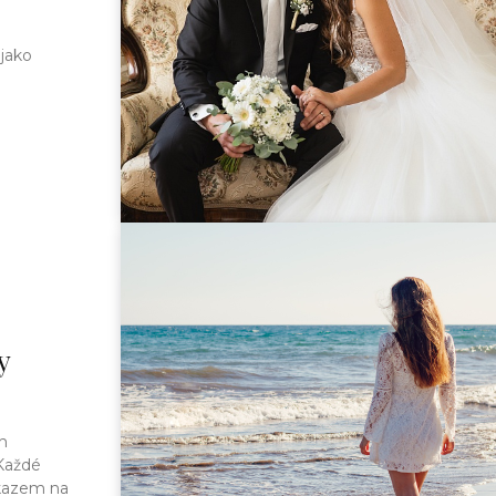
 jako
y
h
Každé
kazem na