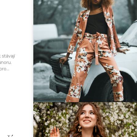
 stávají
únoru.
ro...