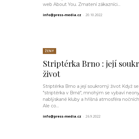
web About You. Zmatení zákazníci...
info@press-media.cz
-
20.10.2022
ŽENY
Striptérka Brno : její sou
život
Striptérka Brno a její soukromý život Když se řekne
"striptérka v Brně", mnohým se vybaví neony
nablýskané kluby a hříšná atmosféra nočních
Ale co...
info@press-media.cz
-
26.9.2022