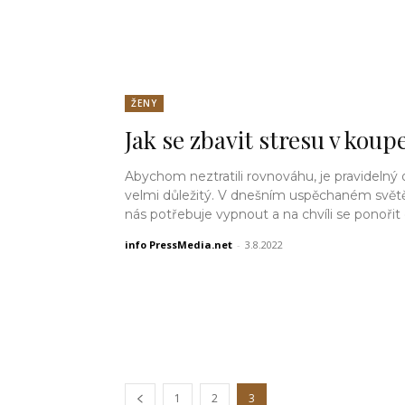
ŽENY
Jak se zbavit stresu v koup
Abychom neztratili rovnováhu, je pravidelný
velmi důležitý. V dnešním uspěchaném svět
nás potřebuje vypnout a na chvíli se ponořit d
info PressMedia.net
-
3.8.2022
1
2
3