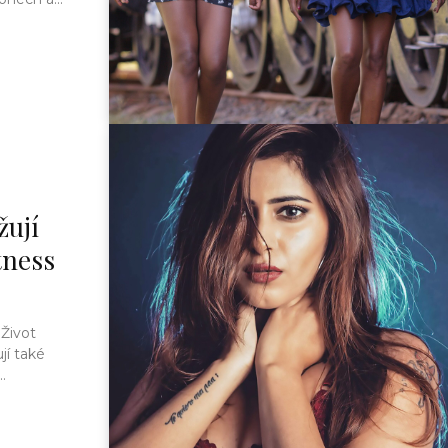
žují
tness
 Život
jí také
.