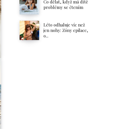
Co dělat, když má dítě
problémy se čtením
Léto odhaluje víc než
jen nohy: Zóny epilace,
o...