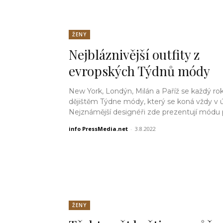
ŽENY
Nejbláznivější outfity z
evropských Týdnů módy
New York, Londýn, Milán a Paříž se každý rok
dějištěm Týdne módy, který se koná vždy v 
Nejznámější designéři zde prezentují módu p
info PressMedia.net
-
3.8.2022
ŽENY