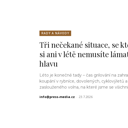
RADY A NÁVODY
Tři nečekané situace, se k
si ani v létě nemusíte láma
hlavu
Léto je konečně tady – čas grilování na zahra
koupání v rybníce, dovolených, cyklovýletů a
zaslouženého volna, na které jsme se všichni tě
info@press-media.cz
-
23.7.2026