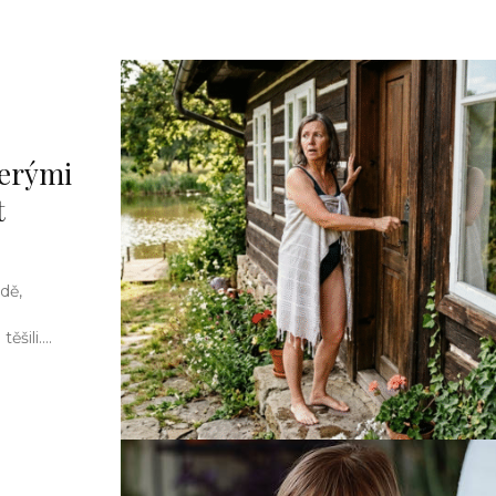
terými
t
dě,
šili....