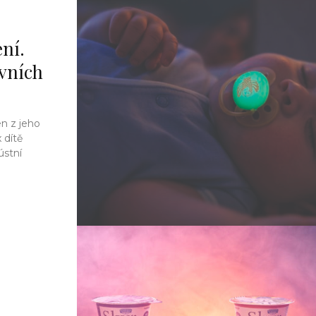
ní.
rvních
n z jeho
 dítě
ústní