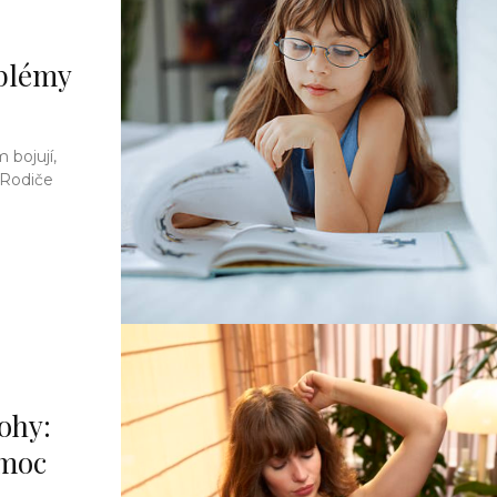
oblémy
m bojují,
 Rodiče
nohy:
 moc