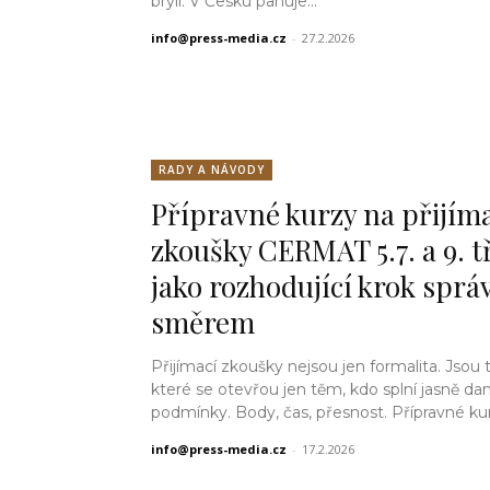
brýlí. V Česku panuje...
info@press-media.cz
-
27.2.2026
RADY A NÁVODY
Přípravné kurzy na přijím
zkoušky CERMAT 5.7. a 9. t
jako rozhodující krok spr
směrem
Přijímací zkoušky nejsou jen formalita. Jsou 
které se otevřou jen těm, kdo splní jasně da
podmínky. Body, čas, přesnost. Přípravné kur
info@press-media.cz
-
17.2.2026