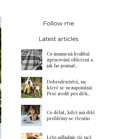
Follow me
Latest articles
Co znamená kvalitní
zpracování oblečení a
jak ho poznat...
Dobrodružství, na
které se nezapomíná:
Proč zvolit pro děti...
Co dělat, když má dítě
problémy se čtením
Léto odhaluje víc než