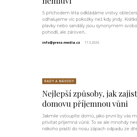
nemluví
S příchodem léta odkládáme vrstvy oblečení
odhalujeme víc pokožky než kdy jindy. Krátké
plavky nebo sandály jsou synonymem svobo
pohodlí, ale zároveň...
info@press-media.cz
-
17.5.2026
RADY A NÁVODY
Nejlepší způsoby, jak zajist
domovu příjemnou vůni
Jakmile vstoupíte domů, jako první by vás m
přivítat příjemná vůně. To se ale mnohdy nes
někoho praští do nosu zápach odpadu ze dřez