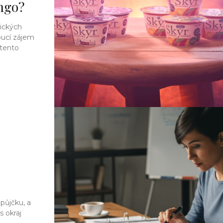
ngo?
ických
oucí zájem
 tento
 půjčku, a
s okraj