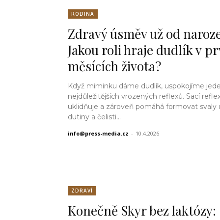
RODINA
Zdravý úsměv už od naroze
Jakou roli hraje dudlík v p
měsících života?
Když miminku dáme dudlík, uspokojíme jede
nejdůležitějších vrozených reflexů. Sací reflex
uklidňuje a zároveň pomáhá formovat svaly 
dutiny a čelisti...
info@press-media.cz
-
10.4.2026
ZDRAVÍ
Konečně Skyr bez laktózy: