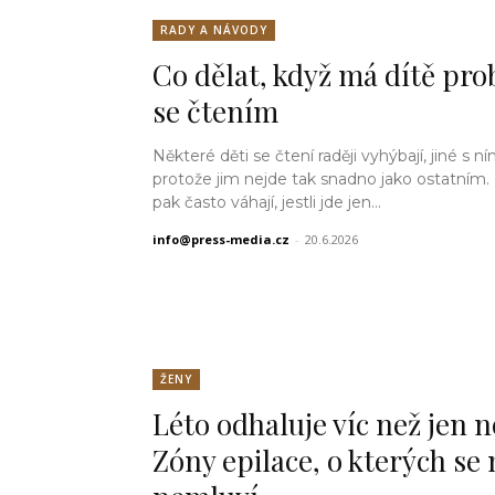
RADY A NÁVODY
Co dělat, když má dítě pr
se čtením
Některé děti se čtení raději vyhýbají, jiné s ní
protože jim nejde tak snadno jako ostatním.
pak často váhají, jestli jde jen...
info@press-media.cz
-
20.6.2026
ŽENY
Léto odhaluje víc než jen 
Zóny epilace, o kterých se