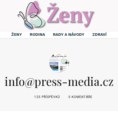
ŽENY
RODINA
RADY A NÁVODY
ZDRAVÍ
info@press-media.cz
125 PŘÍSPĚVKŮ
0 KOMENTÁŘE