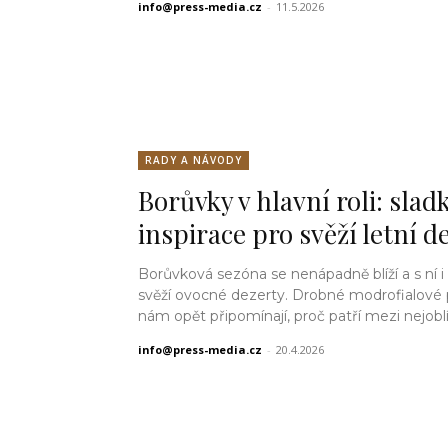
info@press-media.cz
-
11.5.2026
RADY A NÁVODY
Borůvky v hlavní roli: slad
inspirace pro svěží letní d
Borůvková sezóna se nenápadně blíží a s ní i
svěží ovocné dezerty. Drobné modrofialové 
nám opět připomínají, proč patří mezi nejoblíb
info@press-media.cz
-
20.4.2026