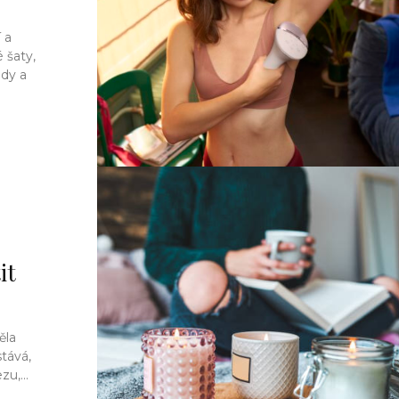
 a
 šaty,
dy a
it
ěla
tává,
u,...