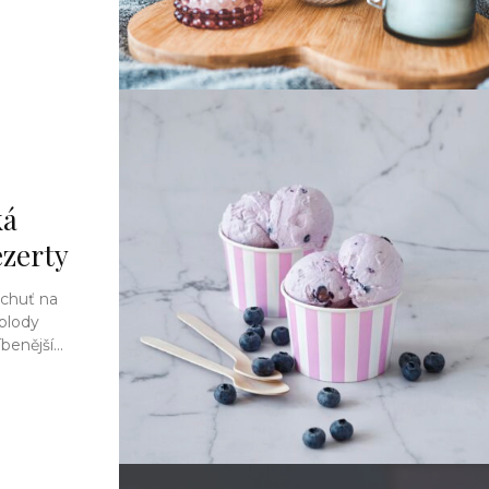
ká
ezerty
 chuť na
plody
enější...