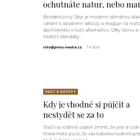
ochutnáte natur, nebo ma
Bezlaktózový Skyr je moderní obměnou klas
variant s obsahem laktózy a reaguje na rost
spotřebitelů o tuto alternativu. Díky tomu si
tradiční islandský...
info@press-media.cz
-
7.4.2026
RADY A NÁVODY
Kdy je vhodné si půjčit a
nestydět se za to
Stačí na rodinné oslavě zmínit, že jste si vzali
hned máte pocit, že vás babička hodnotí pře