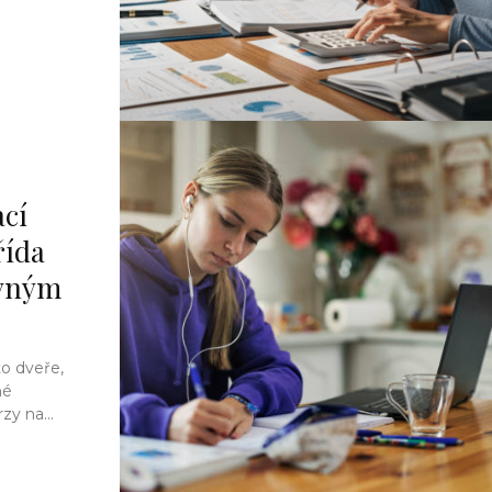
ací
řída
ávným
to dveře,
né
zy na...