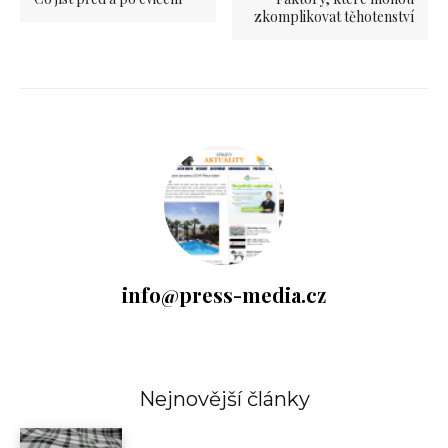
zkomplikovat těhotenství
info@press-media.cz
Nejnovější články