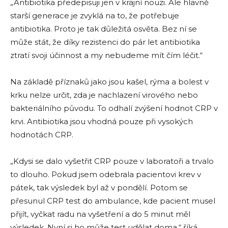
„Antibiotika předepisuji jen v krajní nouzi. Ale hlavně
starší generace je zvyklá na to, že potřebuje
antibiotika. Proto je tak důležitá osvěta. Bez ní se
může stát, že díky rezistenci do pár let antibiotika
ztratí svoji účinnost a my nebudeme mít čím léčit.“
Na základě příznaků jako jsou kašel, rýma a bolest v
krku nelze určit, zda je nachlazení virového nebo
bakteriálního původu. To odhalí zvýšení hodnot CRP v
krvi. Antibiotika jsou vhodná pouze při vysokých
hodnotách CRP.
„Kdysi se dalo vyšetřit CRP pouze v laboratoři a trvalo
to dlouho. Pokud jsem odebrala pacientovi krev v
pátek, tak výsledek byl až v pondělí. Potom se
přesunul CRP test do ambulance, kde pacient musel
přijít, vyčkat radu na vyšetření a do 5 minut měl
výsledek. Nyní si ho může test udělat doma,“ říká