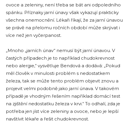
ovoce a zeleniny, není třeba se bát ani odpoledního
spánku. Příznaky jarní únavy však vykazují prakticky
všechna onemocnění. Lékaři říkají, že za jarní únavou
se právě na přelomu ročních období může skrývat i
více než jen vyčerpanost.
„Mnoho „jarních únav“ nemusí být jarní únavou. V
častých případech je to například chudokrevnost
nebo alergie,“ vysvětluje Bendová a dodává: „Pokud
měl člověk v minulosti problém s nedostatkem
železa, tak se může tento problém objevit znovu a
projevit velmi podobně jako jarní únava. V takovém
případě je vhodným řešením například domácí test
na zjištění nedostatku železa v krvi.“ To odhalí, zda je
potřeba jen jíst více zeleniny a ovoce, nebo je lepší
navštívit lékaře a řešit chudokrevnost.