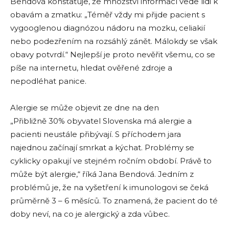
Bendová konstatuje, že množství informací vede lidi k
obavám a zmatku: „Téměř vždy mi přijde pacient s
vygooglenou diagnózou nádoru na mozku, celiakií
nebo podezřením na rozsáhlý zánět. Málokdy se však
obavy potvrdí.“ Nejlepší je proto nevěřit všemu, co se
píše na internetu, hledat ověřené zdroje a
nepodléhat panice.
Alergie se může objevit ze dne na den
„Přibližně 30% obyvatel Slovenska má alergie a
pacienti neustále přibývají. S příchodem jara
najednou začínají smrkat a kýchat. Problémy se
cyklicky opakují ve stejném ročním období. Právě to
může být alergie,“ říká Jana Bendová. Jedním z
problémů je, že na vyšetření k imunologovi se čeká
průměrně 3 – 6 měsíců. To znamená, že pacient do té
doby neví, na co je alergický a zda vůbec.