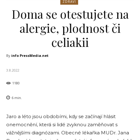
ZDRAVÍ
Doma se otestujete na
alergie, plodnost či
celiakii
By
info PressMedia.net
3.8.2022
1180
6
min.
Jaro a léto jsou obdobími, kdy se začínají hlásit
onemocnění, která si lidé zvyknou zaměňovat s
vážnějšími diagnózami. Obecné lékařka MUDr. Jana