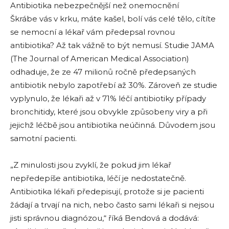
Antibiotika nebezpečnější než onemocnění
Škrábe vás v krku, máte kašel, bolí vás celé tělo, cítíte
se nemocní a lékař vám předepsal rovnou
antibiotika? Až tak vážně to být nemusí. Studie JAMA
(The Journal of American Medical Association)
odhaduje, že ze 47 milionů ročně předepsaných
antibiotik nebylo zapotřebí až 30%. Zároveň ze studie
vyplynulo, že lékaři až v 71% léčí antibiotiky případy
bronchitidy, které jsou obvykle způsobeny viry a při
jejichž léčbě jsou antibiotika neúčinná. Důvodem jsou
samotní pacienti.
„Z minulosti jsou zvyklí, že pokud jim lékař
nepředepíše antibiotika, léčí je nedostatečně.
Antibiotika lékaři předepisují, protože si je pacienti
žádají a trvají na nich, nebo často sami lékaři si nejsou
jisti správnou diagnózou,“ říká Bendová a dodává: