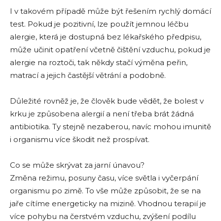
I v takovém případě může být řešením rychlý domácí
test. Pokud je pozitivní, lze použít jemnou léčbu
alergie, která je dostupná bez lékařského předpisu,
může učinit opatření včetně čištění vzduchu, pokud je
alergie na roztoči, tak někdy stačí výměna peřin,
matrací a jejich častější větrání a podobně.
Důležité rovněž je, že člověk bude vědět, že bolest v
krku je způsobena alergií a není třeba brát žádná
antibiotika. Ty stejně nezaberou, navíc mohou imunitě
i organismu více škodit než prospívat.
Co se může skrývat za jarní únavou?
Změna režimu, posuny času, více světla i vyčerpání
organismu po zimě. To vše může způsobit, že se na
jaře cítíme energeticky na mizině. Vhodnou terapií je
více pohybu na čerstvém vzduchu, zvýšení podílu