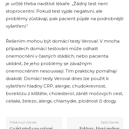
je určitě třeba navštívit lékaře. „Žádný test není
stoprocentní. Pokud test vyjde negativní, ale
problémy zůstávají, pak pacient půjde na podrobnější
vyšetření.“
Řešením mohou být domácí testy Veroval. V mnoha
případech domácí testování může odhalit
onemocnění v časných stádiích, nebo pacienta
uklidnit, že jeho problémy se závažným
onemocněním nesouvisejí. Tím prakticky pomáhají
dvakrát. Domácí testy Veroval dnes lze použít k
vyšetření hladiny CRP, alergie, chudokrevnost,
boreliózu z klíštěte, cholesterol, zánět močových cest,
celiakii, železo, alergii, chlamydie, plodnost či drogy.
Předchozí článek
Další článek
Co jíst před a po cvičení
Faktory, které mohou