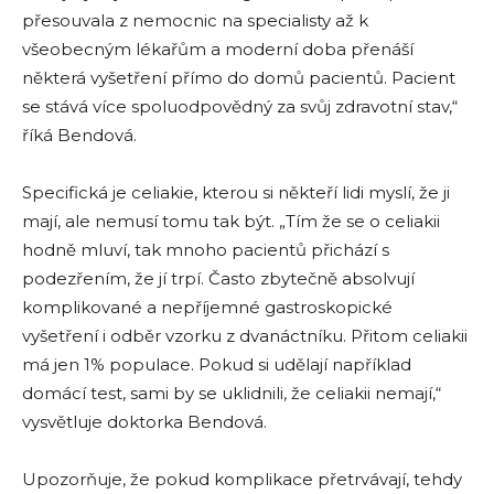
přesouvala z nemocnic na specialisty až k
všeobecným lékařům a moderní doba přenáší
některá vyšetření přímo do domů pacientů. Pacient
se stává více spoluodpovědný za svůj zdravotní stav,“
říká Bendová.
Specifická je celiakie, kterou si někteří lidi myslí, že ji
mají, ale nemusí tomu tak být. „Tím že se o celiakii
hodně mluví, tak mnoho pacientů přichází s
podezřením, že jí trpí. Často zbytečně absolvují
komplikované a nepříjemné gastroskopické
vyšetření i odběr vzorku z dvanáctníku. Přitom celiakii
má jen 1% populace. Pokud si udělají například
domácí test, sami by se uklidnili, že celiakii nemají,“
vysvětluje doktorka Bendová.
Upozorňuje, že pokud komplikace přetrvávají, tehdy