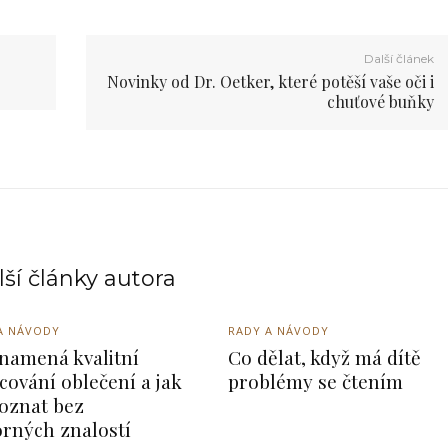
Další článek
Novinky od Dr. Oetker, které potěší vaše oči i
chuťové buňky
ší články autora
A NÁVODY
RADY A NÁVODY
namená kvalitní
Co dělat, když má dítě
cování oblečení a jak
problémy se čtením
oznat bez
rných znalostí