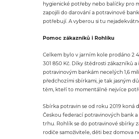
hygienické potřeby nebo balíčky pro m
zapojili do darování a potravinové bank
potřebují. A vyberou si tu nejadekvátn
Pomoc zákazníků i Rohlíku
Celkem bylo v jarním kole prodáno 2 4
301 850 Kč. Díky štědrosti zákazníků a 
potravinovým bankám necelých 1,6 mili
předchozími sbírkami, je tak jasným
těm, kteří to momentálně nejvíce potř
Sbírka potravin se od roku 2019 koná d
Českou federací potravinových bank a
trhu. Rohlík se do potravinové sbírky
rodiče samoživitele, děti bez domova n