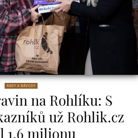
RADY A NÁVODY
ravin na Rohlíku: S
azníků už Rohlik.cz
l 1,6 milionu