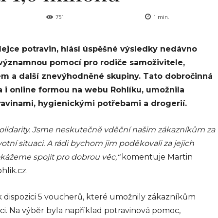
751
1
min.
odejce potravin, hlásí úspěšné výsledky nedávno
a významnou pomocí pro rodiče samoživitele,
em a další znevýhodněné skupiny. Tato dobročinná
a i online formou na webu Rohlíku, umožnila
ravinami, hygienickými potřebami a drogerií.
solidarity. Jsme neskutečně vděční našim zákazníkům za
otní situaci. A rádi bychom jim poděkovali za jejich
dokážeme spojit pro dobrou věc,“
komentuje Martin
hlik.cz.
 dispozici 5 voucherů, které umožnily zákazníkům
ci. Na výběr byla například potravinová pomoc,