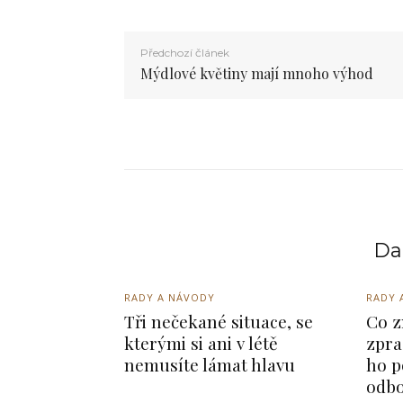
Předchozí článek
Mýdlové květiny mají mnoho výhod
Dal
RADY A NÁVODY
RADY 
Tři nečekané situace, se
Co z
kterými si ani v létě
zpra
nemusíte lámat hlavu
ho p
odbo