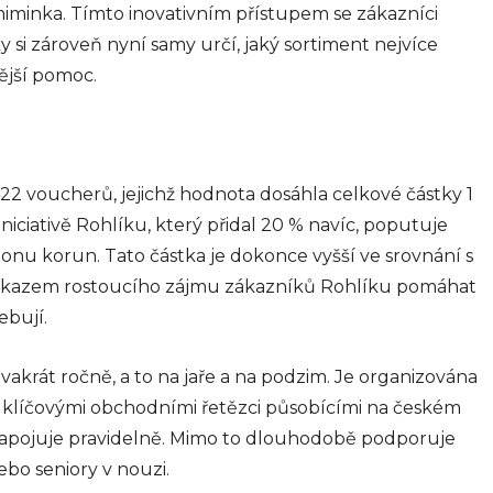
iminka. Tímto inovativním přístupem se zákazníci
y si zároveň nyní samy určí, jaký sortiment nejvíce
ější pomoc.
22 voucherů, jejichž hodnota dosáhla celkové částky 1
iniciativě Rohlíku, který přidal 20 % navíc, poputuje
onu korun. Tato částka je dokonce vyšší ve srovnání s
 důkazem rostoucího zájmu zákazníků Rohlíku pomáhat
ebují.
vakrát ročně, a to na jaře a na podzim. Je organizována
 klíčovými obchodními řetězci působícími na českém
 zapojuje pravidelně. Mimo to dlouhodobě podporuje
ebo seniory v nouzi.