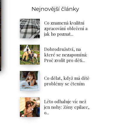
Nejnovější články
Co znamená kvalitní
zpracování oblečení a
jak ho poznat...
Dobrodružství, na
které se nezapomíná:
Proč zvolit pro děti...
Co dělat, když má dítě
problémy se čtením
Léto odhaluje víc než
jen nohy: Zóny epilace,
o...