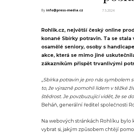
By
info@press-media.cz
7.5.2024
Rohlik.cz, největší český online pr
konané Sbírky potravin. Ta se stal
osamělé seniory, osoby s handicap
akce, která se mimo jiné uskutečnil
zákazníkům přispět trvanlivými pot
„
Sbírka potravin je pro nás symbolem 
to, že výrazně pomohli lidem v těžké živ
štědrost. Je povzbuzující vidět, že se 
Beháň, generální ředitel společnosti Ro
Na webových stránkách Rohlíku bylo k
vybrat si, jakým způsobem chtějí pomo