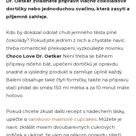
Dr. Oetker zvládnete připravit vláčné čokoládové
dortíčky nebo jednoduchou svačinu, která zasytí a
příjemně zahřeje.
Kdo by dokázal odolat chuti jemného těsta plné
čokolády? Pokud jste jedním z nich a chystáte navíc
třeba romantické překvapení, vyzkoušejte novinku
Choco Love Dr. Oetker
Není třeba se během
přípravy ničeho bát, upečení dortíčků je opravdu
snadné a výsledný produkt si zamiluje úplně každý.
Balení obsahuje také čtyři formičky, takže na přípravu
stačí přidat do směsi 150 ml mléka a za 10 minut máte
hotovo.
Pokud chcete zkusit další recept s nádechem lásky,
upečte si
vanilkovo-malinové cupcakes
. Můžete je
navíc zkrášlit mixem dvoubarevných cukrových
srdíček a ukázat, že vám na někom opravdu záleží.