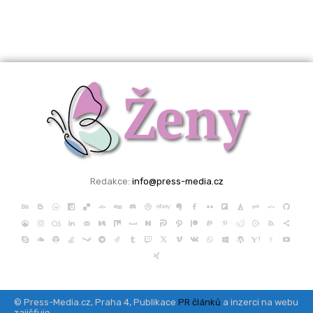
Redakce:
info@press-media.cz
© Press-Media.cz, Praha 4, Publikace
PR článků
a inzerci na webu
zajišťuje