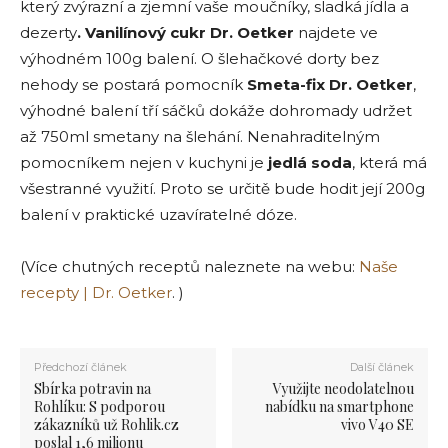
který zvýrazní a zjemní vaše moučníky, sladká jídla a
dezerty
. Vanilínový cukr Dr. Oetker
najdete ve
výhodném 100g balení. O šlehačkové dorty bez
nehody se postará pomocník
Smeta-fix Dr. Oetker
,
výhodné balení tří sáčků dokáže dohromady udržet
až 750ml smetany na šlehání. Nenahraditelným
pomocníkem nejen v kuchyni je
jedlá soda
, která má
všestranné využití. Proto se určitě bude hodit její 200g
balení v praktické uzavíratelné dóze.
(Více chutných receptů naleznete na webu:
Naše
recepty | Dr. Oetker
. )
Předchozí článek
Další článek
Sbírka potravin na
Využijte neodolatelnou
Rohlíku: S podporou
nabídku na smartphone
zákazníků už Rohlik.cz
vivo V40 SE
poslal 1,6 milionu