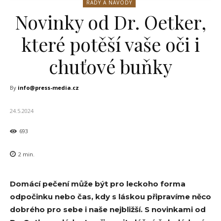
RADY A NÁVODY
Novinky od Dr. Oetker,
které potěší vaše oči i
chuťové buňky
By
info@press-media.cz
24.5.2024
693
2
min.
Domácí pečení může být pro leckoho forma
odpočinku nebo čas, kdy s láskou připravíme něco
dobrého pro sebe i naše nejbližší. S novinkami od