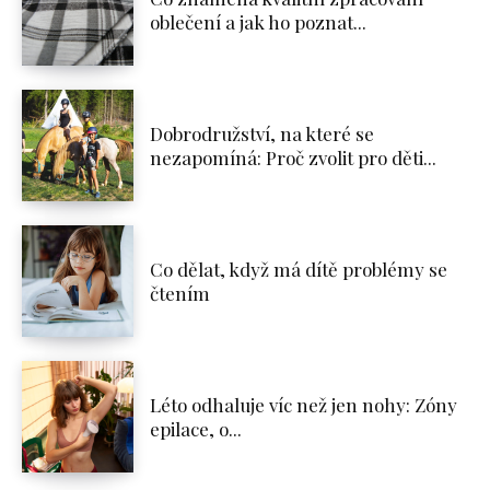
oblečení a jak ho poznat...
Dobrodružství, na které se
nezapomíná: Proč zvolit pro děti...
Co dělat, když má dítě problémy se
čtením
Léto odhaluje víc než jen nohy: Zóny
epilace, o...