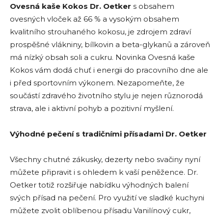
Ovesná kaše Kokos Dr. Oetker
s obsahem
ovesných vloček až 66 % a vysokým obsahem
kvalitního strouhaného kokosu, je zdrojem zdraví
prospěšné vlákniny, bílkovin a beta-glykanů a zároveň
má nízký obsah soli a cukru. Novinka Ovesná kaše
Kokos vám dodá chuť i energii do pracovního dne ale
i před sportovním výkonem. Nezapomeňte, že
součástí zdravého životního stylu je nejen různorodá
strava, ale i aktivní pohyb a pozitivní myšlení.
Výhodné pečení s tradičními přísadami Dr. Oetker
Všechny chutné zákusky, dezerty nebo svačiny nyní
můžete připravit i s ohledem k vaší peněžence. Dr.
Oetker totiž rozšiřuje nabídku výhodných balení
svých přísad na pečení. Pro využití ve sladké kuchyni
můžete zvolit oblíbenou přísadu Vanilínový cukr,