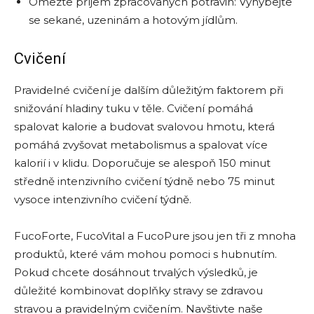
Omezte příjem zpracovaných potravin: Vyhýbejte
se sekané, uzeninám a hotovým jídlům.
Cvičení
Pravidelné cvičení je dalším důležitým faktorem při
snižování hladiny tuku v těle. Cvičení pomáhá
spalovat kalorie a budovat svalovou hmotu, která
pomáhá zvyšovat metabolismus a spalovat více
kalorií i v klidu. Doporučuje se alespoň 150 minut
středně intenzivního cvičení týdně nebo 75 minut
vysoce intenzivního cvičení týdně.
FucoForte, FucoVital a FucoPure jsou jen tři z mnoha
produktů, které vám mohou pomoci s hubnutím.
Pokud chcete dosáhnout trvalých výsledků, je
důležité kombinovat doplňky stravy se zdravou
stravou a pravidelným cvičením. Navštivte naše