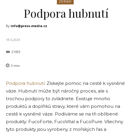
ZDRAVÍ
Podpora hubnutí
By
info@press-media.cz
18.6.2024
21693
3
min.
Podpora hubnutí
: Získejte pomoc na cestě k vysněné
váze. Hubnutí může být náročný proces, ale s
trochou podpory to zvládnete. Existuje mnoho
produktů a doplňků stravy, které vám pomohou na
cestě k vysněné váze. Podíváme se na tři oblíbené
produkty: FucoForte, FucoVital a FucoPure. Všechny
tyto produkty jsou vyrobeny z mořských řas a