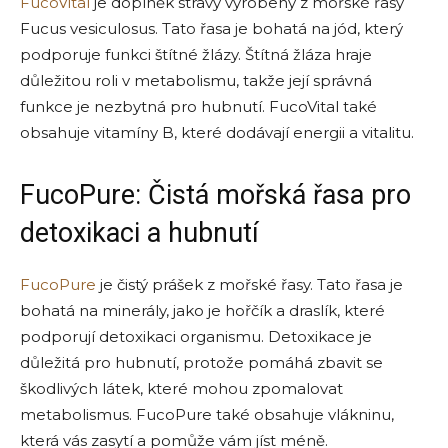
FucoVital
je doplněk stravy vyrobený z mořské řasy
Fucus vesiculosus. Tato řasa je bohatá na jód, který
podporuje funkci štítné žlázy. Štítná žláza hraje
důležitou roli v metabolismu, takže její správná
funkce je nezbytná pro hubnutí. FucoVital také
obsahuje vitamíny B, které dodávají energii a vitalitu.
FucoPure: Čistá mořská řasa pro
detoxikaci a hubnutí
FucoPure
je čistý prášek z mořské řasy. Tato řasa je
bohatá na minerály, jako je hořčík a draslík, které
podporují detoxikaci organismu. Detoxikace je
důležitá pro hubnutí, protože pomáhá zbavit se
škodlivých látek, které mohou zpomalovat
metabolismus. FucoPure také obsahuje vlákninu,
která vás zasytí a pomůže vám jíst méně.