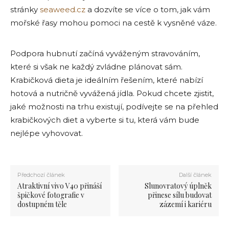
stránky
seaweed.cz
a dozvíte se více o tom, jak vám
mořské řasy mohou pomoci na cestě k vysněné váze.
Podpora hubnutí začíná vyváženým stravováním,
které si však ne každý zvládne plánovat sám.
Krabičková dieta je ideálním řešením, které nabízí
hotová a nutričně vyvážená jídla. Pokud chcete zjistit,
jaké možnosti na trhu existují, podívejte se na přehled
krabičkových diet a vyberte si tu, která vám bude
nejlépe vyhovovat.
Předchozí článek
Další článek
Atraktivní vivo V40 přináší
Slunovratový úplněk
špičkové fotografie v
přinese sílu budovat
dostupném těle
zázemí i kariéru