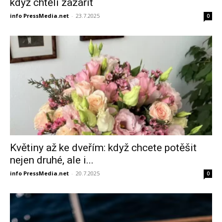
když chtěli zazářit
info PressMedia.net
-
23.7.2025
0
Květiny až ke dveřím: když chcete potěšit
nejen druhé, ale i...
info PressMedia.net
-
20.7.2025
0