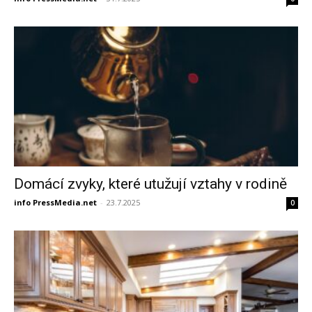
Domácí zvyky, které utužují vztahy v rodině
info PressMedia.net
-
23.7.2025
0