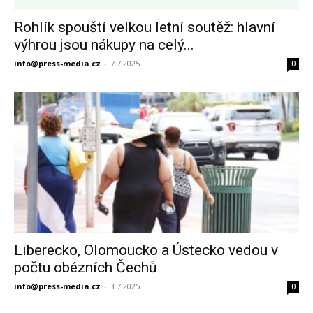
Rohlík spouští velkou letní soutěž: hlavní
výhrou jsou nákupy na celý...
info@press-media.cz
-
7.7.2025
0
Liberecko, Olomoucko a Ústecko vedou v
počtu obézních Čechů
info@press-media.cz
-
3.7.2025
0