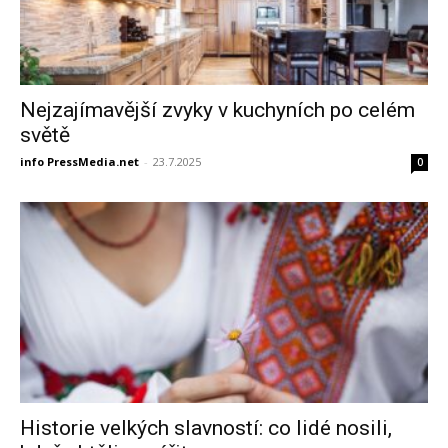
Nejzajímavější zvyky v kuchyních po celém
světě
info PressMedia.net
-
23.7.2025
0
Historie velkých slavností: co lidé nosili,