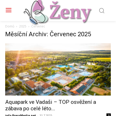
Domů
2025
Červenec
Měsíční Archiv: Červenec 2025
Aquapark ve Vadaši – TOP osvěžení a
zábava po celé léto...
info PressMedia.net
-
31.7.2025
0