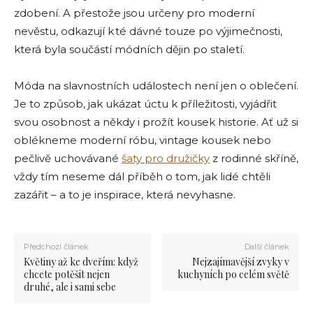
zdobení. A přestože jsou určeny pro moderní
nevěstu, odkazují k té dávné touze po výjimečnosti,
která byla součástí módních dějin po staletí.
Móda na slavnostních událostech není jen o oblečení.
Je to způsob, jak ukázat úctu k příležitosti, vyjádřit
svou osobnost a někdy i prožít kousek historie. Ať už si
oblékneme moderní róbu, vintage kousek nebo
pečlivě uchovávané
šaty pro družičky
z rodinné skříně,
vždy tím neseme dál příběh o tom, jak lidé chtěli
zazářit – a to je inspirace, která nevyhasne.
Předchozí článek
Další článek
Květiny až ke dveřím: když
Nejzajímavější zvyky v
chcete potěšit nejen
kuchyních po celém světě
druhé, ale i sami sebe