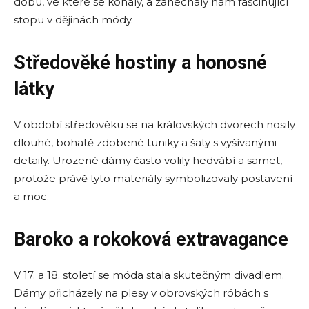
dobu, ve které se konaly, a zanechaly nám fascinující
stopu v dějinách módy.
Středověké hostiny a honosné
látky
V období středověku se na královských dvorech nosily
dlouhé, bohatě zdobené tuniky a šaty s vyšívanými
detaily. Urozené dámy často volily hedvábí a samet,
protože právě tyto materiály symbolizovaly postavení
a moc.
Baroko a rokoková extravagance
V 17. a 18. století se móda stala skutečným divadlem.
Dámy přicházely na plesy v obrovských róbách s