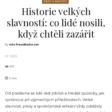
RADY A NÁVODY
Historie velkých
slavností: co lidé nosili,
když chtěli zazářit
By
info PressMedia.net
23.7.2025
957
2
min.
Od pradávna se lidé rádi zdobili a hledali způsoby, jak
vyniknout při výjimečných příležitostech. Velké
slavnosti, plesy a společenská setkání vždy odrážely