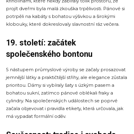
krinolínami, které někdy zabíraly tolik prostoru, že
projít dveřmi byla malá zkouška trpělivosti. Pánové si
potrpěli na kabáty s bohatou výšivkou a širokými
klobouky, které dokreslovaly slavnostní ráz večera.
19. století: začátek
společenského bontonu
S nástupem průmyslové výroby se začaly prosazovat
jemnější látky a praktičtější střihy, ale elegance zůstala
prioritou. Dámy si vybíraly šaty s úzkým pasem a
bohatou sukní, zatímco pánové oblékali fraky a
cylindry. Na společenských událostech se poprvé
začala objevovat i pravidla etikety, která určovala, jak
má vypadat formální oděv.