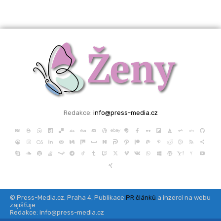
Redakce:
info@press-media.cz
© Press-Media.cz, Praha 4, Publikace
PR článků
a inzerci na webu
zajišťuje
Redakce: info@press-media.cz