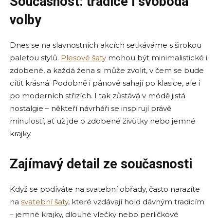
Současnost: tradice i svoboda
volby
Dnes se na slavnostních akcích setkáváme s širokou
paletou stylů.
Plesové šaty
mohou být minimalistické i
zdobené, a každá žena si může zvolit, v čem se bude
cítit krásná. Podobně i pánové sahají po klasice, ale i
po moderních střizích. I tak zůstává v módě jistá
nostalgie – někteří návrháři se inspirují právě
minulostí, ať už jde o zdobené živůtky nebo jemné
krajky.
Zajímavý detail ze současnosti
Když se podíváte na svatební obřady, často narazíte
na
svatební šaty
, které vzdávají hold dávným tradicím
– jemné krajky, dlouhé vlečky nebo perličkové