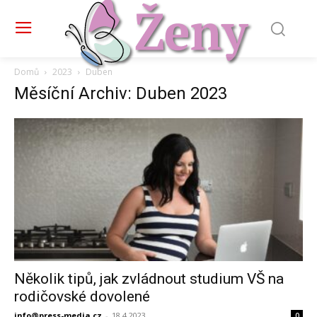
Domů
2023
Duben
Měsíční Archiv: Duben 2023
Několik tipů, jak zvládnout studium VŠ na
rodičovské dovolené
info@press-media.cz
-
18.4.2023
0