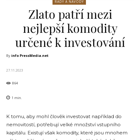
RADY A NÁVODY
Zlato patří mezi
nejlepší komodity
určené k investování
By
info PressMedia.net
27.11.2023
864
1
min.
K tomu, aby mohl člověk investovat například do
nemovitostí, potřebují velké množství vstupního
kapitálu. Existují však komodity, které jsou mnohem