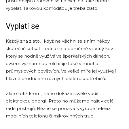
přístupnější a zároveň se na nich dá také dobře
vydělat. Takovou komoditou je třeba zlato.
Vyplatí se
Každý zná zlato, i když ne všichni se s ním někdy
skutečně setkali. Jedná se o poměrně vzácný kov,
který se hodně využívá ve šperkařských dílnách,
ovšem významnou roli hraje také v mnoha
průmyslových odvětvích. Ve velké míře jej využívají
hlavně producenti různých elektrospotřebičů.
Zlato totiž krom jiného dokáže skvěle vodit
elektrickou energii. Proto ho můžeme najít v celé
řadě přístrojů. Běžně se používá k výrobě televizí,
mobilních telefonů či mikrovlnných trub.