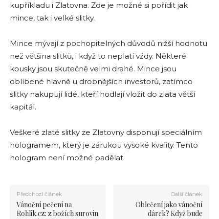
kupříkladu i Zlatovna. Zde je možné si pořídit jak
mince, tak i velké slitky.
Mince mývají z pochopitelných důvodů nižší hodnotu
než většina slitků, i když to neplatí vždy. Některé
kousky jsou skutečně velmi drahé. Mince jsou
oblíbené hlavně u drobnějších investorů, zatímco
slitky nakupují lidé, kteří hodlají vložit do zlata větší
kapitál.
Veškeré zlaté slitky ze Zlatovny disponují speciálním
hologramem, který je zárukou vysoké kvality. Tento
hologram není možné padělat.
Předchozí článek
Další článek
Vánoční pečení na
Oblečení jako vánoční
Rohlik.cz: z božích surovin
dárek? Když bude