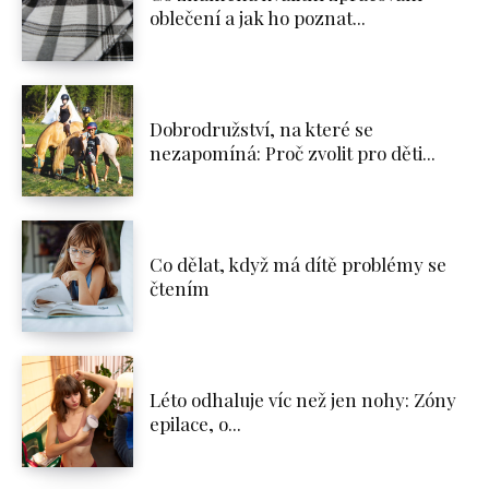
oblečení a jak ho poznat...
Dobrodružství, na které se
nezapomíná: Proč zvolit pro děti...
Co dělat, když má dítě problémy se
čtením
Léto odhaluje víc než jen nohy: Zóny
epilace, o...