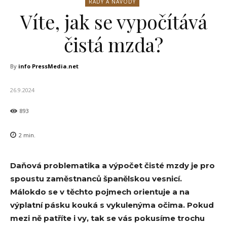
RADY A NÁVODY
Víte, jak se vypočítává
čistá mzda?
By
info PressMedia.net
26.9.2024
893
2
min.
Daňová problematika a výpočet čisté mzdy je pro
spoustu zaměstnanců španělskou vesnicí.
Málokdo se v těchto pojmech orientuje a na
výplatní pásku kouká s vykulenýma očima. Pokud
mezi ně patříte i vy, tak se vás pokusíme trochu