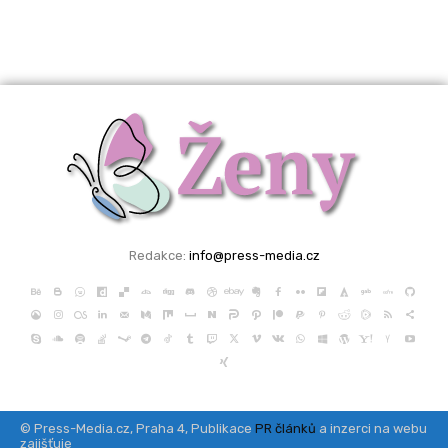
Redakce:
info@press-media.cz
© Press-Media.cz, Praha 4, Publikace
PR článků
a inzerci na webu
zajišťuje