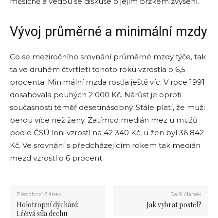
měsíčně a vedou se diskuse o jejím brzkém zvýšení.
Vývoj průměrné a minimální mzdy
Co se meziročního srovnání průměrné mzdy týče, tak
ta ve druhém čtvrtletí tohoto roku vzrostla o 6,5
procenta. Minimální mzda rostla ještě víc. V roce 1991
dosahovala pouhých 2 000 Kč. Nárůst je oproti
současnosti téměř desetinásobný. Stále platí, že muži
berou více než ženy. Zatímco medián mez u mužů
podle ČSÚ loni vzrostl na 42 340 Kč, u žen byl 36 842
Kč. Ve srovnání s předcházejícím rokem tak medián
mezd vzrostl o 6 procent.
Předchozí článek
Další článek
Holotropní dýchání:
Jak vybrat postel?
Léčivá síla dechu