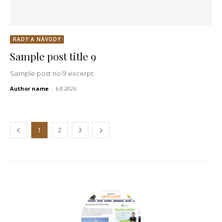
RADY A NÁVODY
Sample post title 9
Sample post no 9 excerpt.
Author name
-
6.8.2026
1
2
3