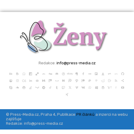
Redakce:
info@press-media.cz
© Press-Media.cz, Praha 4, Publikace
PR článků
a inzerci na webu
zajišťuje
Redakce: info@press-media.cz