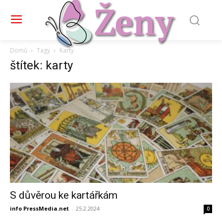
Domů
Tagy
Karty
štítek: karty
S důvěrou ke kartářkám
info PressMedia.net
-
25.2.2024
0