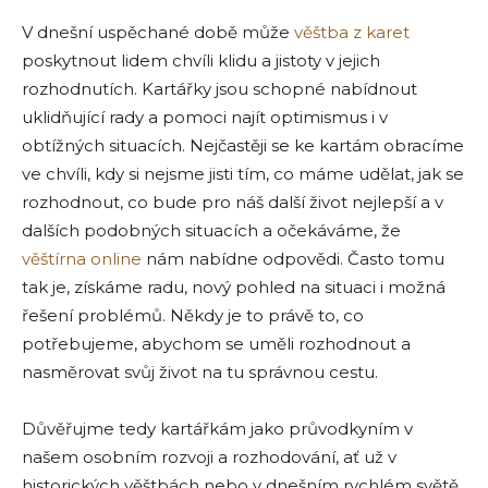
V dnešní uspěchané době může
věštba z karet
poskytnout lidem chvíli klidu a jistoty v jejich
rozhodnutích. Kartářky jsou schopné nabídnout
uklidňující rady a pomoci najít optimismus i v
obtížných situacích. Nejčastěji se ke kartám obracíme
ve chvíli, kdy si nejsme jisti tím, co máme udělat, jak se
rozhodnout, co bude pro náš další život nejlepší a v
dalších podobných situacích a očekáváme, že
věštírna online
nám nabídne odpovědi. Často tomu
tak je, získáme radu, nový pohled na situaci i možná
řešení problémů. Někdy je to právě to, co
potřebujeme, abychom se uměli rozhodnout a
nasměrovat svůj život na tu správnou cestu.
Důvěřujme tedy kartářkám jako průvodkyním v
našem osobním rozvoji a rozhodování, ať už v
historických věštbách nebo v dnešním rychlém světě