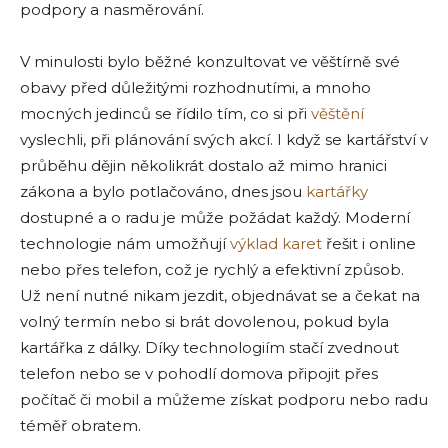
podpory a nasměrování.
V minulosti bylo běžné konzultovat ve věštírně své
obavy před důležitými rozhodnutími, a mnoho
mocných jedinců se řídilo tím, co si při
věštění
vyslechli, při plánování svých akcí. I když se kartářství v
průběhu dějin několikrát dostalo až mimo hranici
zákona a bylo potlačováno, dnes jsou
kartářky
dostupné a o radu je může požádat každý. Moderní
technologie nám umožňují
výklad karet
řešit i online
nebo přes telefon, což je rychlý a efektivní způsob.
Už není nutné nikam jezdit, objednávat se a čekat na
volný termín nebo si brát dovolenou, pokud byla
kartářka z dálky. Díky technologiím stačí zvednout
telefon nebo se v pohodlí domova připojit přes
počítač či mobil a můžeme získat podporu nebo radu
téměř obratem.