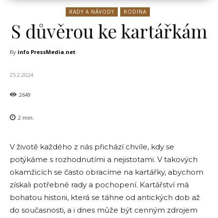
RADY A NÁVODY
RODINA
S důvěrou ke kartářkám
By
info PressMedia.net
25.2.2024
2649
2
min.
V životě každého z nás přichází chvíle, kdy se
potýkáme s rozhodnutími a nejistotami. V takových
okamžicích se často obracíme na kartářky, abychom
získali potřebné rady a pochopení. Kartářství má
bohatou historii, která se táhne od antických dob až
do současnosti, a i dnes může být cenným zdrojem