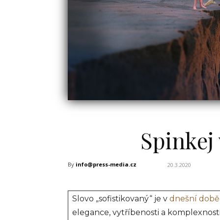
Spinkej
By
info@press-media.cz
20.3.2020
Slovo „sofistikovaný“ je v
dnešní době
elegance, vytříbenosti a komplexnost