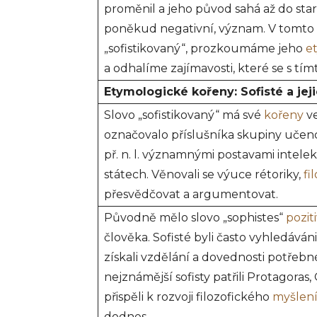
proměnil a jeho původ sahá až do st
poněkud negativní, význam. V tomto č
„sofistikovaný“, prozkoumáme jeho
e
a odhalíme zajímavosti, které se s tím
Etymologické kořeny: Sofisté a je
Slovo „sofistikovaný“ má své
kořeny
ve
označovalo příslušníka skupiny učenc
př. n. l. významnými postavami intele
státech. Věnovali se výuce rétoriky,
fi
přesvědčovat a argumentovat.
Původně mělo slovo „sophistes“
pozit
člověka. Sofisté byli často vyhledáváni
získali vzdělání a dovednosti potřeb
nejznámější sofisty patřili Protagoras
přispěli k rozvoji filozofického
myšlen
dodnes.