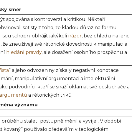
ický směr
ýt spojována s kontroverzí a kritikou. Někteří
obviňovali sofisty z toho, že kladou důraz na formu
sou schopni obhájit jakýkoli
názor
, bez ohledu na jeho
 to, že zneužívají své rétorické dovednosti k manipulaci a
ení
hledání pravdy
, ale dosažení osobního prospěchu a
fista
“ a jeho odvozeniny získaly negativní konotace.
lamání, manipulativní argumentaci a intelektuální
ako podvodníci, kteří se snaží oklamat své posluchače a
argumentů
a rétorických triků.
roměna významu
v průběhu staletí postupně měnil a vyvíjel. V období
istikovaný“ používalo především v teologickém