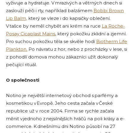
vyživuje a hydratuje. V mrazivých a větrných dnech si
zaslouží péči i rty, například balzámem
Bobbi Brown
Lip Balm,
který se vleze i do kapsičky oblečení.
V tašce by neměl chybět ani krém na ruce
La Roche-
Posay Cicaplast Mains
, který pokožku zklidní a zjemní.
Pro suchou pokožku těla se skvěle hodí
Biotherm Life
Plankton.
Po návratu z hor, nebo z procházky v lese, si
z pohodlí domova mohou zákazníci užít dokonalý
pečující rituál.
O společnosti
Notino je největší internetový obchod s parfémy a
kosmetikou v Evropě. Jeho cesta začala v České
republice už v roce 2004. Firma se rychle začala
měnit v jednoho z nejsilnějších hráčů na poli krásy a e-
commerce. K dnešnímu dni Notino působí na 27