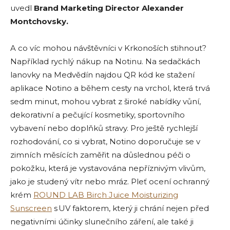
uvedl
Brand Marketing Director Alexander
Montchovsky.
A co víc mohou návštěvníci v Krkonoších stihnout?
Například rychlý nákup na Notinu. Na sedačkách
lanovky na Medvědín najdou QR kód ke stažení
aplikace Notino a během cesty na vrchol, která trvá
sedm minut, mohou vybrat z široké nabídky vůní,
dekorativní a pečující kosmetiky, sportovního
vybavení nebo doplňků stravy. Pro ještě rychlejší
rozhodování, co si vybrat, Notino doporučuje se v
zimních měsících zaměřit na důslednou péči o
pokožku, která je vystavována nepříznivým vlivům,
jako je studený vítr nebo mráz. Pleť ocení ochranný
krém
ROUND LAB Birch Juice Moisturizing
Sunscreen
s UV faktorem, který ji chrání nejen před
negativními účinky slunečního záření, ale také ji