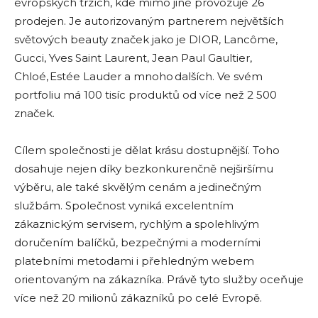
evropských trzích, kde mimo jiné provozuje 26
prodejen. Je autorizovaným partnerem největších
světových beauty značek jako je DIOR, Lancôme,
Gucci, Yves Saint Laurent, Jean Paul Gaultier,
Chloé, Estée Lauder a mnoho dalších. Ve svém
portfoliu má 100 tisíc produktů od více než 2 500
značek.
Cílem společnosti je dělat krásu dostupnější. Toho
dosahuje nejen díky bezkonkurenčně nejširšímu
výběru, ale také skvělým cenám a jedinečným
službám. Společnost vyniká excelentním
zákaznickým servisem, rychlým a spolehlivým
doručením balíčků, bezpečnými a moderními
platebními metodami i přehledným webem
orientovaným na zákazníka. Právě tyto služby oceňuje
více než 20 milionů zákazníků po celé Evropě.