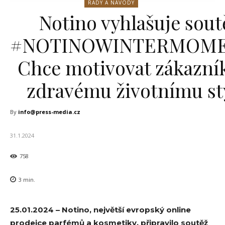
RADY A NÁVODY
Notino vyhlašuje sout
#NOTINOWINTERMOME
Chce motivovat zákazní
zdravému životnímu st
By
info@press-media.cz
31.1.2024
758
3
min.
25.01.2024 – Notino, největší evropský online
prodejce parfémů a kosmetiky, připravilo soutěž