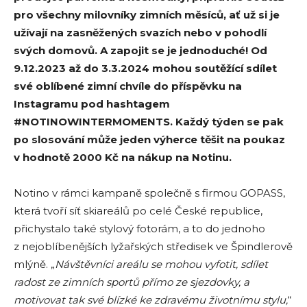
pro všechny milovníky zimních měsíců, ať už si je
užívají na zasněžených svazích nebo v pohodlí
svých domovů. A zapojit se je jednoduché! Od
9.12.2023 až do 3.3.2024 mohou soutěžící sdílet
své oblíbené zimní chvíle do příspěvku na
Instagramu pod hashtagem
#NOTINOWINTERMOMENTS. Každý týden se pak
po slosování může jeden výherce těšit na poukaz
v hodnotě 2000 Kč na nákup na Notinu.
Notino v rámci kampaně společně s firmou GOPASS,
která tvoří síť skiareálů po celé České republice,
přichystalo také stylový fotorám, a to do jednoho
z nejoblíbenějších lyžařských středisek ve Špindlerově
mlýně. „
Návštěvníci areálu se mohou vyfotit, sdílet
radost ze zimních sportů přímo ze sjezdovky, a
motivovat tak své blízké ke zdravému životnímu stylu,
“