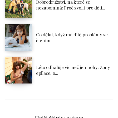
Dobrodružství, na které se
nezapomíná: Proč zvolit pro děti...
Co dělat, když má dítě problémy se
čtením
Léto odhaluje víc než jen nohy: Zóny
epilace, o...