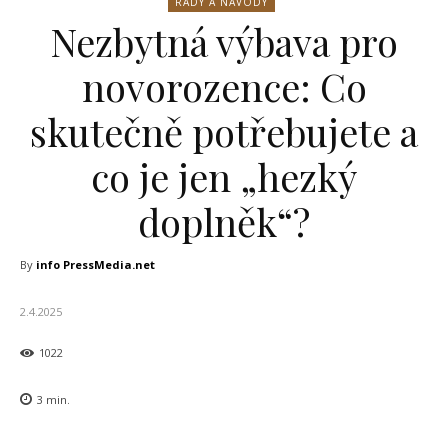
RADY A NÁVODY
Nezbytná výbava pro
novorozence: Co
skutečně potřebujete a
co je jen „hezký
doplněk“?
By
info PressMedia.net
2.4.2025
1022
3
min.