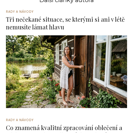
Další články autora
RADY A NÁVODY
Tři nečekané situace, se kterými si ani v létě
nemusíte lámat hlavu
RADY A NÁVODY
Co znamená kvalitní zpracování oblečení a