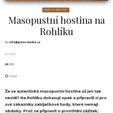
RADY A NÁVODY
Masopustní hostina na
Rohlíku
By
info@press-media.cz
8.2.2024
809
2
min.
Že se autentická masopustní hostina už jen tak
nevidí? Na Rohlíku dokazují opak a připravili si pro
své zákazníky zabijačkové hody, které nemají
obdoby. Proč se připravit o prvotřídní zážitek,