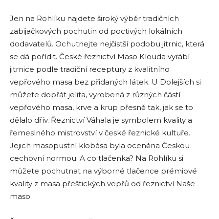
Jen na Rohlíku najdete široký výběr tradičních
zabijačkových pochutin od poctivých lokálních
dodavatelů. Ochutnejte nejčistší podobu jitrnic, která
se dá pořídit. České řeznictví Maso Klouda vyrábí
jitrnice podle tradiční receptury z kvalitního
vepřového masa bez přidaných látek. U Dolejších si
můžete dopřát jelita, vyrobená z různých částí
vepřového masa, krve a krup přesně tak, jak se to
dělalo dřív. Řeznictví Váhala je symbolem kvality a
řemeslného mistrovství v české řeznické kultuře.
Jejich masopustní klobása byla oceněna Českou
cechovní normou. A co tlačenka? Na Rohlíku si
můžete pochutnat na výborné tlačence prémiové
kvality z masa přeštických vepřů od řeznictví Naše
maso.