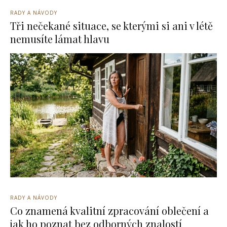
RADY A NÁVODY
Tři nečekané situace, se kterými si ani v létě
nemusíte lámat hlavu
RADY A NÁVODY
Co znamená kvalitní zpracování oblečení a
jak ho poznat bez odborných znalostí