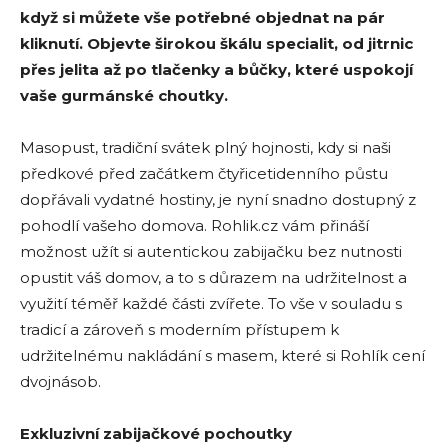
když si můžete vše potřebné objednat na pár
kliknutí. Objevte širokou škálu specialit, od jitrnic
přes jelita až po tlačenky a bůčky, které uspokojí
vaše gurmánské choutky.
Masopust, tradiční svátek plný hojnosti, kdy si naši
předkové před začátkem čtyřicetidenního půstu
dopřávali vydatné hostiny, je nyní snadno dostupný z
pohodlí vašeho domova. Rohlik.cz vám přináší
možnost užít si autentickou zabijačku bez nutnosti
opustit váš domov, a to s důrazem na udržitelnost a
využití téměř každé části zvířete. To vše v souladu s
tradicí a zároveň s moderním přístupem k
udržitelnému nakládání s masem, které si Rohlík cení
dvojnásob.
Exkluzivní zabijačkové pochoutky