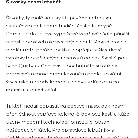
Škvarky nesmí chybět
Škvarky, ty malé kousky křupavého nebe, jsou
skutečným pokladem tradiční české kuchyně.
Pomalu a dozlatova vypražené vepřové sádlo přináší
radost z prostých ale výrazných chutí. Pokud zrovna
neplánujete porážet pašíka, dopřejte si škvarkové
výrobky bez přidaných nesmyslů od nás. Skvělé jsou
ty od Qualiva z Choťovic – pochutnáte si totiž na
prémiovém mase produkovaném podle unikátní
švýcarské metody krmení a chovu s důrazem na
imunitu a zdraví zvířat.
Ti, kteří nedají dopustit na poctivé maso, pak nesmí
přehlédnout vepřové koleno, či bok bez kostí a kůže
uzený moderní technologií omezující obsah
nežádoucích látek
.
Pro opravdové labužníky si
Rohlik.cz připravil také vepřový bok v celku s kůží od