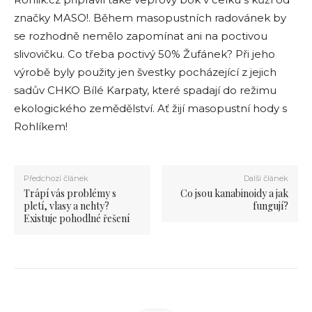
značky MASO!. Během masopustních radovánek by
se rozhodně nemělo zapomínat ani na poctivou
slivovičku. Co třeba poctivý 50% Žufánek? Při jeho
výrobě byly použity jen švestky pocházející z jejich
sadův CHKO Bílé Karpaty, které spadají do režimu
ekologického zemědělství. Ať žijí masopustní hody s
Rohlíkem!
Předchozí článek
Další článek
Trápí vás problémy s
Co jsou kanabinoidy a jak
pletí, vlasy a nehty?
fungují?
Existuje pohodlné řešení