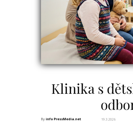
Klinika s dět
odbor
By
info PressMedia.net
19.3.2026