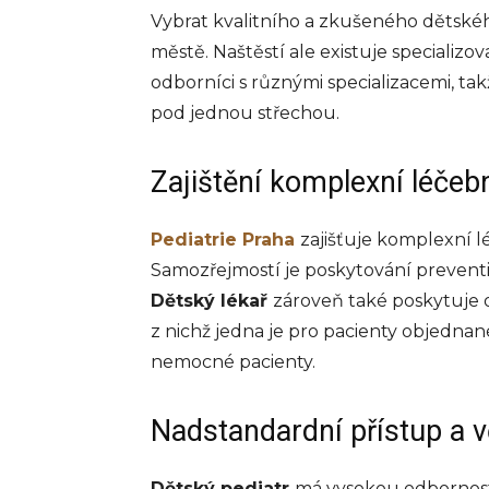
Vybrat kvalitního a zkušeného dětského
městě. Naštěstí ale existuje specializo
odborníci s různými specializacemi, t
pod jednou střechou.
Zajištění komplexní léčeb
Pediatrie Praha
zajišťuje komplexní l
Samozřejmostí je poskytování preventi
Dětský lékař
zároveň také poskytuje 
z nichž jedna je pro pacienty objedna
nemocné pacienty.
Nadstandardní přístup a 
Dětský pediatr
má vysokou odbornost 