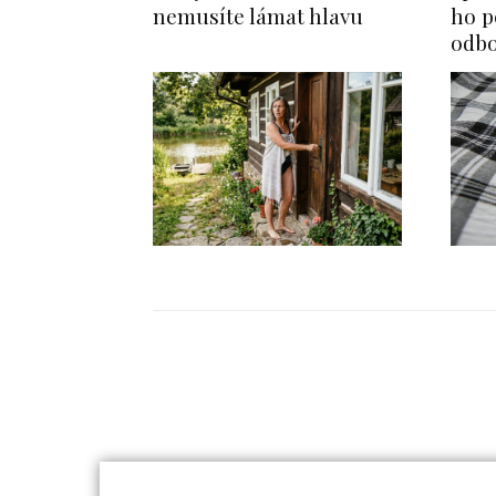
nemusíte lámat hlavu
ho p
odbo