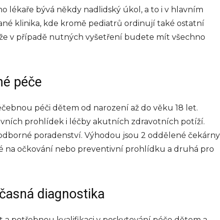
 lékaře bývá někdy nadlidský úkol, a to i v hlavním
vané klinika, kde kromě pediatrů ordinují také ostatní
akže v případě nutných vyšetření budete mít všechno
né péče
éčebnou péči dětem od narození až do věku 18 let.
vních prohlídek i léčby akutních zdravotních potíží.
odborné poradenství. Výhodou jsou 2 oddělené čekárny
né na očkování nebo preventivní prohlídku a druhá pro
včasná diagnostika
a potřebnou kvalifikaci v poskytování péče dětem a