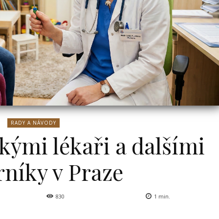
RADY A NÁVODY
skými lékaři a dalšími
níky v Praze
830
1
min.