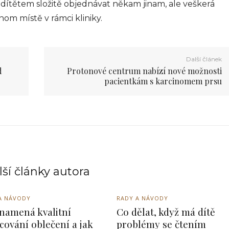
dítětem složitě objednávat někam jinam, ale veškerá
om místě v rámci kliniky.
Další článek
d
Protonové centrum nabízí nové možnosti
pacientkám s karcinomem prsu
ší články autora
A NÁVODY
RADY A NÁVODY
namená kvalitní
Co dělat, když má dítě
cování oblečení a jak
problémy se čtením