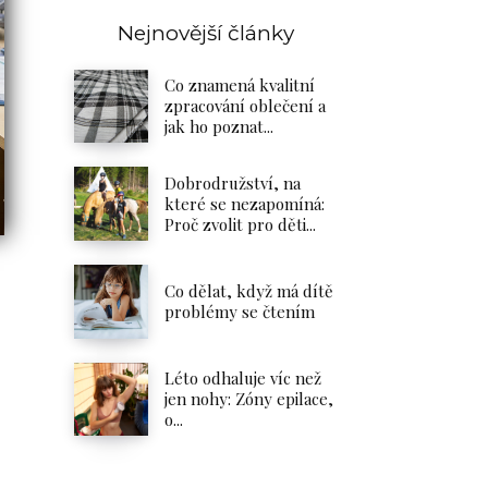
Nejnovější články
Co znamená kvalitní
zpracování oblečení a
jak ho poznat...
Dobrodružství, na
které se nezapomíná:
Proč zvolit pro děti...
Co dělat, když má dítě
problémy se čtením
Léto odhaluje víc než
jen nohy: Zóny epilace,
o...