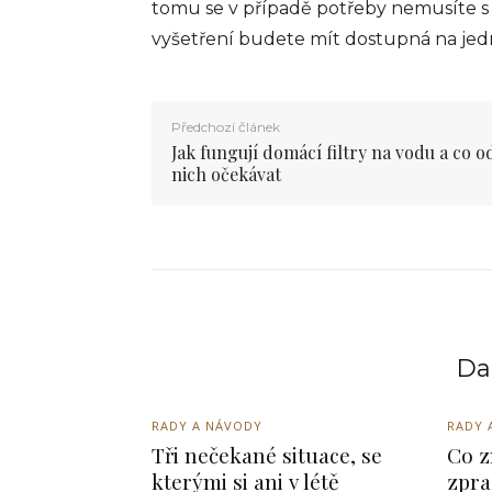
tomu se v případě potřeby nemusíte s 
vyšetření budete mít dostupná na jedn
Předchozí článek
Jak fungují domácí filtry na vodu a co o
nich očekávat
Dal
RADY A NÁVODY
RADY 
Tři nečekané situace, se
Co z
kterými si ani v létě
zpra