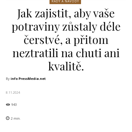
RADY A NÁVODY
Jak zajistit, aby vaše
potraviny zůstaly déle
čerstvé, a přitom
neztratili na chuti ani
kvalitě.
By
info PressMedia.net
8.11.2024
943
2
min.