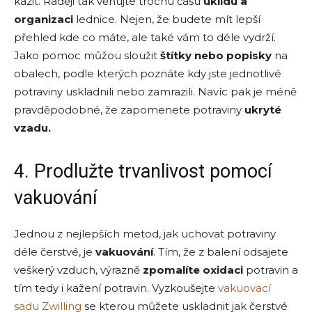
kazit. Raději tak věnujte trochu času
úklidu a
organizaci
lednice. Nejen, že budete mít lepší
přehled kde co máte, ale také vám to déle vydrží.
Jako pomoc můžou sloužit
štítky nebo popisky
na
obalech, podle kterých poznáte kdy jste jednotlivé
potraviny uskladnili nebo zamrazili. Navíc pak je méně
pravděpodobné, že zapomenete potraviny
ukryté
vzadu.
4. Prodlužte trvanlivost pomocí
vakuování
Jednou z nejlepších metod, jak uchovat potraviny
déle čerstvé, je
vakuování
. Tím, že z balení odsajete
veškerý vzduch, výrazně
zpomalíte oxidaci
potravin a
tím tedy i kažení potravin. Vyzkoušejte
vakuovací
sadu Zwilling
se kterou můžete uskladnit jak čerstvé