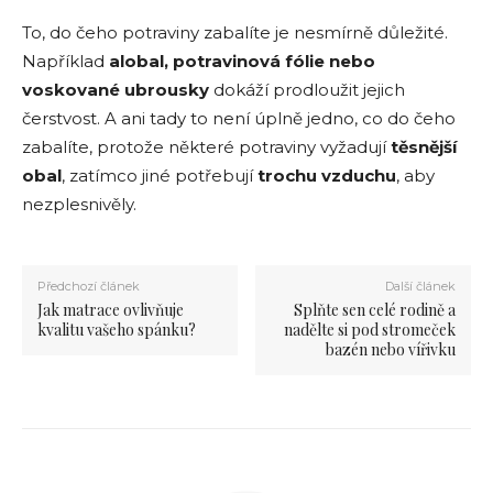
To, do čeho potraviny zabalíte je nesmírně důležité.
Například
alobal, potravinová fólie nebo
voskované ubrousky
dokáží prodloužit jejich
čerstvost. A ani tady to není úplně jedno, co do čeho
zabalíte, protože některé potraviny vyžadují
těsnější
obal
, zatímco jiné potřebují
trochu vzduchu
, aby
nezplesnivěly.
Předchozí článek
Další článek
Jak matrace ovlivňuje
Splňte sen celé rodině a
kvalitu vašeho spánku?
nadělte si pod stromeček
bazén nebo vířivku