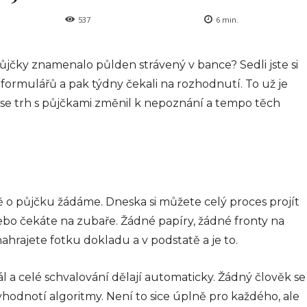
537
6
min.
půjčky znamenalo půlden strávený v bance? Sedli jste si
 formulářů a pak týdny čekali na rozhodnutí. To už je
y se trh s půjčkami změnil k nepoznání a tempo těch
ně o půjčku žádáme. Dneska si můžete celý proces projít
nebo čekáte na zubaře. Žádné papíry, žádné fronty na
ahrajete fotku dokladu a v podstatě a je to.
ál a celé schvalování dělají automaticky. Žádný člověk se
yhodnotí algoritmy. Není to sice úplně pro každého, ale