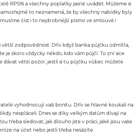
atelé RPSN a všechny poplatky jasně uvádět. Můžeme si
 Samozřejmě to neznamená, že by všechny nabídky byly
musíme číst i to nejdrobnější písmo ve smlouvě i
a i větší zodpovědnost. Dřív když banka půjčku odmítla,
 že je skoro vždycky někdo, kdo vám půjčí. To zní sice
e dávat větší pozor, jestli si tu půjčku vůbec můžete
atelé vyhodnocují vaši bonitu. Dřív se hlavně koukali na
e někdy nespláceli. Dnes se díky velkým datům dívají na
 třeba sledovat, jak dlouho jste v práci, jaké jsou vaše
níze na účet nebo jestli třeba nesázíte.