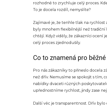
rozhodně to zrychluje celý proces. Kd
To je docela rozdíl, nemyslíte?
Zajímavé je, že tenhle tlak na rychlos
byly mnohem flexibilnější než tradiční b
chtějí. Když viděly, že zákazníci ocení
celý proces zjednodušily.
Co to znamená pro běžné l
Pro nás zákazníky to přineslo docela
než dřív. Nemusíme se spokojit s tím, 
nabídky dvaceti různých poskytovatelů
upřednostníme rychlost, jindy zase nejn
Další věc je transparentnost. Dřív bylo