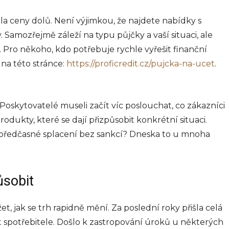
la ceny dolů. Není výjimkou, že najdete nabídky s
. Samozřejmě záleží na typu půjčky a vaší situaci, ale
. Pro někoho, kdo potřebuje rychle vyřešit finanční
 na této stránce:
https://proficredit.cz/pujcka-na-ucet
.
. Poskytovatelé museli začít víc poslouchat, co zákazníci
produkty, které se dají přizpůsobit konkrétní situaci.
předčasné splacení bez sankcí? Dneska to u mnoha
ůsobit
t, jak se trh rapidně mění. Za poslední roky přišla celá
it spotřebitele. Došlo k zastropování úroků u některých