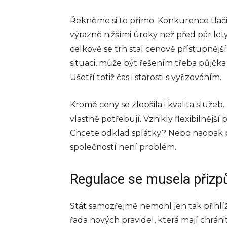
Řekněme si to přímo. Konkurence tlači
výrazně nižšími úroky než před pár lety
celkově se trh stal cenově přístupnější
situaci, může být řešením třeba půjčka
Ušetří totiž čas i starosti s vyřizováním.
Kromě ceny se zlepšila i kvalita služeb
vlastně potřebují. Vznikly flexibilnější 
Chcete odklad splátky? Nebo naopak 
společností není problém.
Regulace se musela přizp
Stát samozřejmě nemohl jen tak přihlíže
řada nových pravidel, která mají chrán