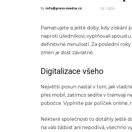
By
info@press-media.cz
29.1.2026
Pamatujete si ještě doby, kdy získání 
naproti úředníkovi, vyplňovali spoustu
definitivně minulostí. Za poslední rok
změn je dost závratné.
Digitalizace všeho
Největší posun nastal v tom, jak vlast
přes mobil, zatímco sedíte v tramvaji 
pobočce. Vyplníte pár políček online, n
Některé společnosti to dotáhly ještě d
na vaši žádost ani nepodívá, všechno v