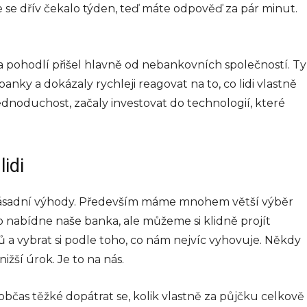
e se dřív čekalo týden, teď máte odpověď za pár minut.
t a pohodlí přišel hlavně od nebankovních společností. Ty
anky a dokázaly rychleji reagovat na to, co lidi vlastně
 jednoduchost, začaly investovat do technologií, které
idi
 zásadní výhody. Především máme mnohem větší výběr
co nabídne naše banka, ale můžeme si klidně projít
 a vybrat si podle toho, co nám nejvíc vyhovuje. Někdy
ižší úrok. Je to na nás.
 občas těžké dopátrat se, kolik vlastně za půjčku celkově