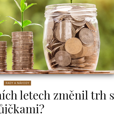
RADY A NÁVODY
ních letech změnil trh 
ůjčkami?