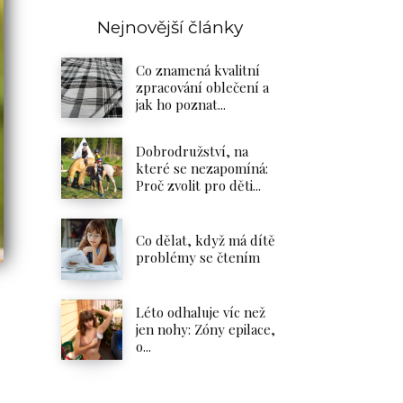
Nejnovější články
Co znamená kvalitní
zpracování oblečení a
jak ho poznat...
Dobrodružství, na
které se nezapomíná:
Proč zvolit pro děti...
Co dělat, když má dítě
problémy se čtením
Léto odhaluje víc než
s
jen nohy: Zóny epilace,
o...