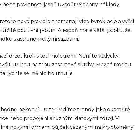
my nebo povinnosti jasně uvádět všechny náklady.
otože nová pravidla znamenají více byrokracie a vyšší
určitě pozitivní posun. Alespoň máte větší jistotu, že
ídku s astronomickými sazbami.
naží držet krok s technologiemi. Není to vždycky
válí, už jsou na trhu zase nové služby. Možná trochu
ita rychle se měnícího trhu je.
hodně nekončí. Už teď vidíme trendy jako okamžité
nce nebo propojení s různými datovými zdroji. V
úplně novými formami půjček vázanými na kryptoměny