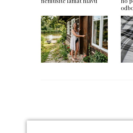
nemusíte lámat hlavu
ho p
odbo