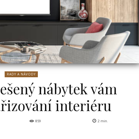
RADY A NÁVODY
ešený nábytek vám
řizování interiéru
859
2
min.