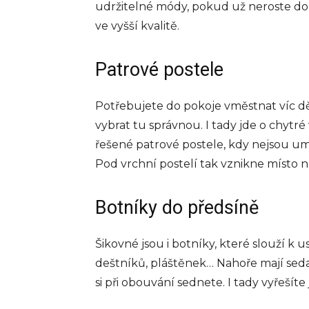
udržitelné módy, pokud už neroste do
ve vyšší kvalitě.
Patrové postele
Potřebujete do pokoje vměstnat víc dětí
vybrat tu správnou. I tady jde o chytré 
řešené patrové postele, kdy nejsou umí
Pod vrchní postelí tak vznikne místo n
Botníky do předsíně
Šikovné jsou i botníky, které slouží k 
deštníků, pláštěnek… Nahoře mají sedací
si při obouvání sednete. I tady vyřešít