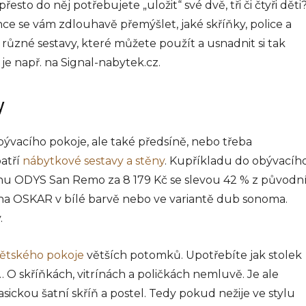
esto do něj potřebujete „uložit“ své dvě, tři či čtyři děti
ce se vám zdlouhavě přemýšlet, jaké skříňky, police a
u různé sestavy, které můžete použít a usnadnit si tak
je např. na Signal-nabytek.cz.
y
bývacího pokoje, ale také předsíně, nebo třeba
atří
nábytkové sestavy a stěny
. Kupříkladu do obývacíh
nu ODYS San Remo za 8 179 Kč se slevou 42 % z původn
ěna OSKAR v bílé barvě nebo ve variantě dub sonoma.
.
ětského pokoje
větších potomků. Upotřebíte jak stolek
í… O skříňkách, vitrínách a poličkách nemluvě. Je ale
asickou šatní skříň a postel. Tedy pokud nežije ve stylu