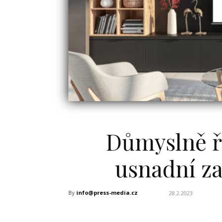
Důmyslně ř
usnadní za
By
info@press-media.cz
28.2.2023