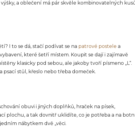
 výšky, a oblečení má pár skvěle kombinovatelných kus
? I to se dá, stačí podívat se na
patrové postele
a
vybavení, které šetří místem. Koupit se dají i zajímavě
stěny klasicky pod sebou, ale jakoby tvoří písmeno „L“.
a psací stůl, křeslo nebo třeba domeček.
uschování obuvi i jiných doplňků, hraček na písek,
 plochu, a tak dovnitř uklidíte, co je potřeba a na botn
e jedním nábytkem dvě „věci.