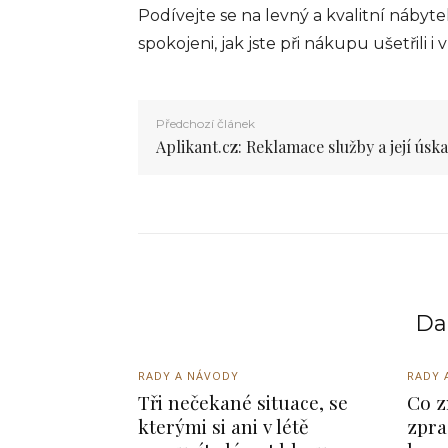
Podívejte se na levný a kvalitní nábyte
spokojeni, jak jste při nákupu ušetřili 
Předchozí článek
Aplikant.cz: Reklamace služby a její úska
Dal
RADY A NÁVODY
RADY 
Tři nečekané situace, se
Co z
kterými si ani v létě
zpra