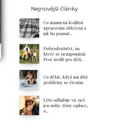
Nejnovější články
Co znamená kvalitní
zpracování oblečení a
jak ho poznat...
Dobrodružství, na
které se nezapomíná:
Proč zvolit pro děti...
Co dělat, když má dítě
problémy se čtením
Léto odhaluje víc než
jen nohy: Zóny epilace,
o...