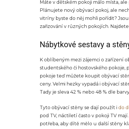
Máte v dětském pokoji málo místa, ale př
Plánujete nový obývací pokoj, ale nech
vitríny byste do něj mohli pořídit? Jso
zařizování v různých pokojích. Najdete 
Nábytkové sestavy a stěn
K oblíbeným mezi zájemci o zařízení o
studentského či hostovského pokoje, p
pokoje teď můžete koupit obývací stě
ceny. Velmi hezky vypadá i obývací st
Tady je sleva 42 % nebo 48 % dle barvy
Tyto obývací stěny se dají použít i
do d
pod TV, náctiletí často v pokoji TV maj
potřeba, aby dítě mělo u další stěny kl