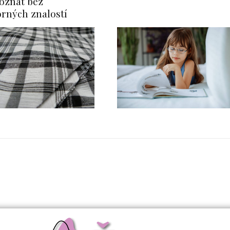
oznat bez
rných znalostí