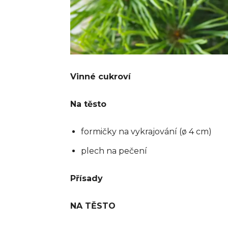
Vinné cukroví
Na těsto
formičky na vykrajování (ø 4 cm)
plech na pečení
Přísady
NA TĚSTO