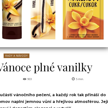
RADY A NÁVODY
 Vánoce plné vanilky
903
5
min.
učástí vánočního pečení, a každý rok tak přináší do
omov naplní jemnou vůní a hřejivou atmosférou. Jej