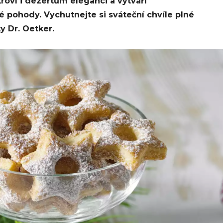
oví i dezertům eleganci a vytváří
pohody. Vychutnejte si sváteční chvíle plné
y Dr. Oetker.