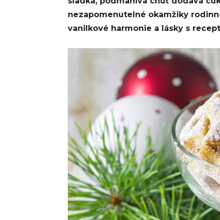
sladká, podmanivá chuť dodává cukr
nezapomenutelné okamžiky rodinné 
vanilkové harmonie a lásky s recept