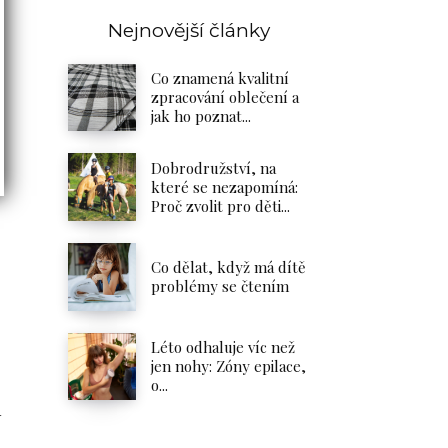
Nejnovější články
Co znamená kvalitní
zpracování oblečení a
jak ho poznat...
Dobrodružství, na
které se nezapomíná:
Proč zvolit pro děti...
Co dělat, když má dítě
problémy se čtením
Léto odhaluje víc než
jen nohy: Zóny epilace,
o...
í