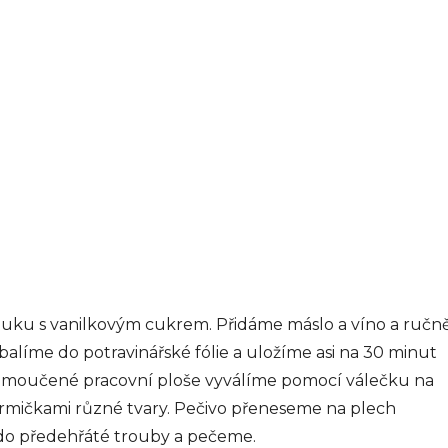
uku s vanilkovým cukrem. Přidáme máslo a víno a ručn
alíme do potravinářské fólie a uložíme asi na 30 minut
pomoučené pracovní ploše vyválíme pomocí válečku na
formičkami různé tvary. Pečivo přeneseme na plech
do předehřáté trouby a pečeme.