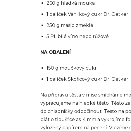
260 g hladká mouka
1 balíček Vanilkový cukr Dr. Oetker
250 g máslo změklé
5 PL bílé víno nebo růžové
NA OBALENÍ
150 g moučkový cukr
1 balíček Skořicový cukr Dr. Oetker
Na přípravu těsta v míse smícháme mo
vypracujeme na hladké těsto. Těsto zab
do chladničky odpočinout. Těsto na 
plát o tloušťce asi 4 mm a vykrojíme 
vyložený papírem na pečení. Vložíme 