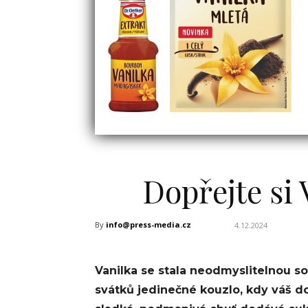
Dopřejte si
By
info@press-media.cz
4.12.2024
Vanilka se stala neodmyslitelnou so
svátků jedinečné kouzlo, kdy váš d