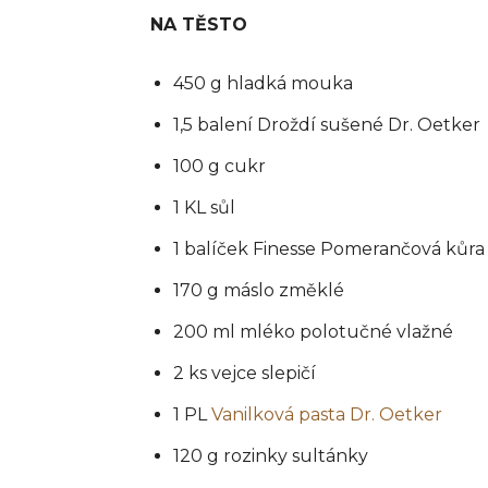
NA TĚSTO
450 g hladká mouka
1,5 balení Droždí sušené Dr. Oetker
100 g cukr
1 KL sůl
1 balíček Finesse Pomerančová kůra
170 g máslo změklé
200 ml mléko polotučné vlažné
2 ks vejce slepičí
1 PL
Vanilková pasta Dr. Oetker
120 g rozinky sultánky