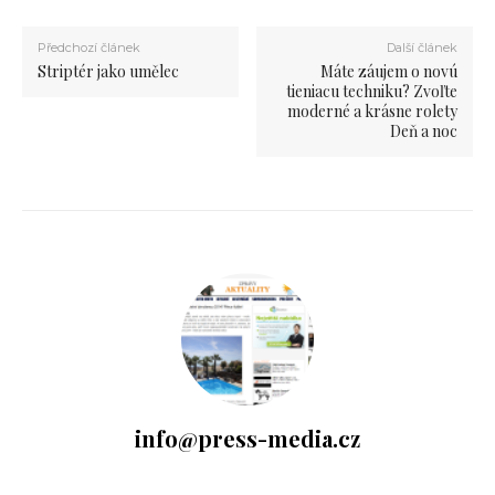
Předchozí článek
Další článek
Striptér jako umělec
Máte záujem o novú
tieniacu techniku? Zvoľte
moderné a krásne rolety
Deň a noc
info@press-media.cz