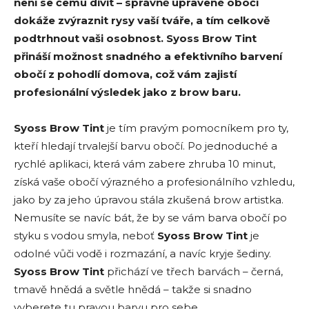
není se čemu divit – správně upravené obočí
dokáže zvýraznit rysy vaší tváře, a tím celkově
podtrhnout vaši osobnost. Syoss Brow Tint
přináší možnost snadného a efektivního barvení
obočí z pohodlí domova, což vám zajistí
profesionální výsledek jako z brow baru.
Syoss Brow Tint
je tím pravým pomocníkem pro ty,
kteří hledají trvalejší barvu obočí. Po jednoduché a
rychlé aplikaci, která vám zabere zhruba 10 minut,
získá vaše obočí výrazného a profesionálního vzhledu,
jako by za jeho úpravou stála zkušená brow artistka.
Nemusíte se navíc bát, že by se vám barva obočí po
styku s vodou smyla, neboť
Syoss Brow Tint
je
odolné vůči vodě i rozmazání, a navíc kryje šediny.
Syoss Brow Tint
přichází ve třech barvách – černá,
tmavě hnědá a světle hnědá – takže si snadno
vyberete tu pravou barvu pro sebe.