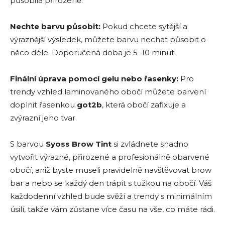
působila přirozeně.
Nechte barvu působit:
Pokud chcete sytější a
výraznější výsledek, můžete barvu nechat působit o
něco déle. Doporučená doba je 5–10 minut.
Finální úprava pomocí gelu nebo řasenky:
Pro
trendy vzhled laminovaného obočí můžete barvení
doplnit řasenkou
got2b
, která obočí zafixuje a
zvýrazní jeho tvar.
S barvou
Syoss Brow Tint
si zvládnete snadno
vytvořit výrazné, přirozené a profesionálně obarvené
obočí, aniž byste museli pravidelně navštěvovat brow
bar a nebo se každý den trápit s tužkou na obočí. Váš
každodenní vzhled bude svěží a trendy s minimálním
úsilí, takže vám zůstane více času na vše, co máte rádi.