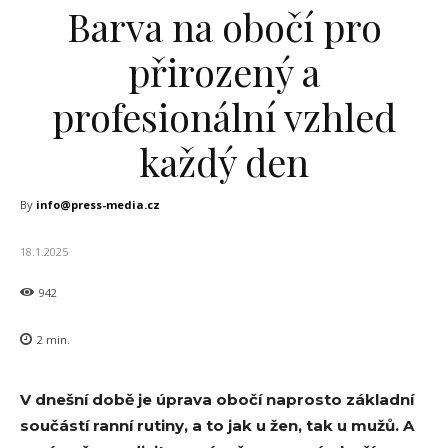
Barva na obočí pro
přirozený a
profesionální vzhled
každý den
By
info@press-media.cz
18.1.2025
942
2
min.
V dnešní době je úprava obočí naprosto základní
součástí ranní rutiny, a to jak u žen, tak u mužů. A