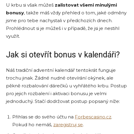
U krbu si však můžeš
zalistovat všemi minulými
bonusy
, takže máš vždy přehled o tom, jaké odměny
jsme pro tebe nachystali v předchozích dnech.
Prohlédnout si je můžeš i v případě, že jsi je nestihl
využít.
Jak si otevřít bonus v kalendáři?
Náš tradiční adventní kalendář tentokrát funguje
trochu jinak. Žádné nudné otevírání okýnek, ale
pěkně rozbalování dárečků u vyhřátého krbu. Postup
pro jejich rozbalení i aktivaci bonusu je velmi
jednoduchý. Stačí dodržovat postup popsaný níže:
Přihlas se do svého účtu na
Forbescasino.cz
.
Pokud ho nemáš,
zaregistruj se
.