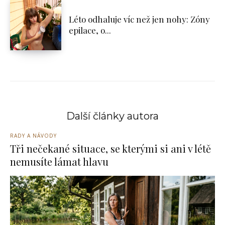
Léto odhaluje víc než jen nohy: Zóny
epilace, o...
Další články autora
RADY A NÁVODY
Tři nečekané situace, se kterými si ani v létě
nemusíte lámat hlavu