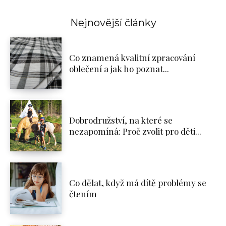
Nejnovější články
Co znamená kvalitní zpracování
oblečení a jak ho poznat...
Dobrodružství, na které se
nezapomíná: Proč zvolit pro děti...
Co dělat, když má dítě problémy se
čtením