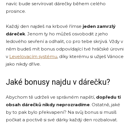
navíc bude servírovat dárečky během celého
prosince.
Každý den najdeš na krbové římse
jeden zamrzlý
dáreček
. Jenom ty ho můžeš osvobodit z jeho
ledového sevření a odhalit, co pro tebe skrývá. Vždy v
něm budeš mít bonus odpovídající tvé hráčské úrovni
v
Levelovacím systému
, díky kterému si užiješ Vánoce
jako nikdy dříve.
Jaké bonusy najdu v dárečku?
Abychom tě udrželi ve správném napětí,
dopředu ti
obsah dárečků nikdy neprozradíme
. Ostatně, jaké
by to pak bylo překvapení? Na svůj bonus si musíš
počkat a poctivě si své dárky každý den rozbalovat.