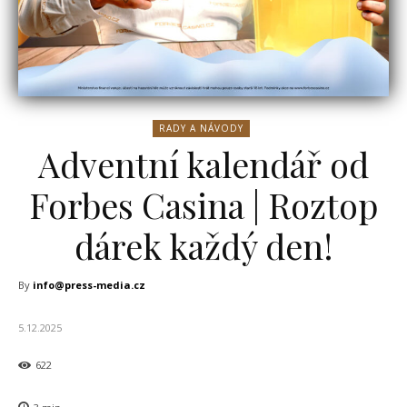
RADY A NÁVODY
Adventní kalendář od
Forbes Casina | Roztop
dárek každý den!
By
info@press-media.cz
5.12.2025
622