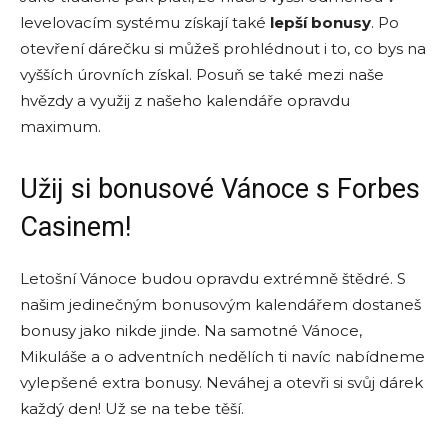
levelovacím systému získají také
lepší bonusy
. Po
otevření dárečku si můžeš prohlédnout i to, co bys na
vyšších úrovních získal. Posuň se také mezi naše
hvězdy a využij z našeho kalendáře opravdu
maximum.
Užij si bonusové Vánoce s Forbes
Casinem!
Letošní Vánoce budou opravdu extrémně štědré. S
našim jedinečným bonusovým kalendářem dostaneš
bonusy jako nikde jinde. Na samotné Vánoce,
Mikuláše a o adventních nedělích ti navíc nabídneme
vylepšené extra bonusy. Neváhej a otevři si svůj dárek
každý den! Už se na tebe těší.