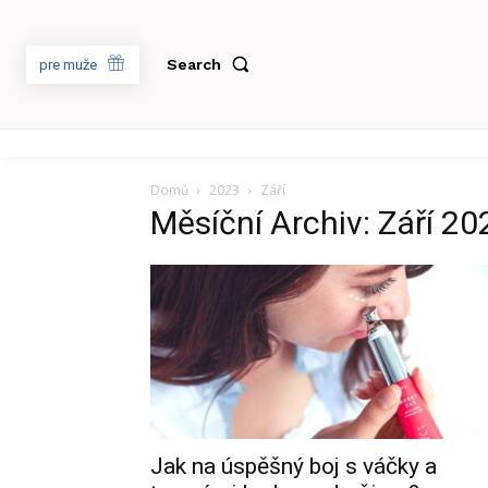
Search
pre muže
Domů
2023
Září
Měsíční Archiv: Září 20
Jak na úspěšný boj s váčky a