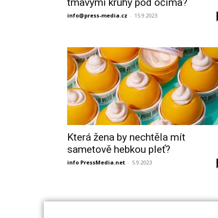
tmavými kruhy pod očima?
info@press-media.cz
-
15.9.2023
Která žena by nechtěla mít
sametově hebkou pleť?
info PressMedia.net
-
5.9.2023