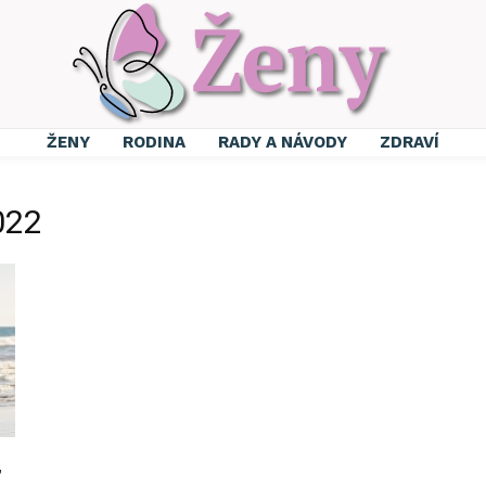
ŽENY
RODINA
RADY A NÁVODY
ZDRAVÍ
022
,