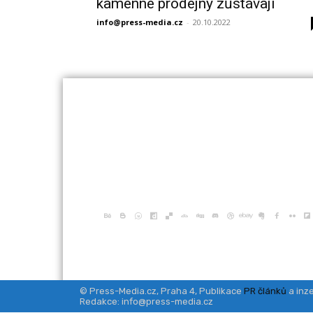
kamenné prodejny zůstávají
info@press-media.cz
-
20.10.2022
© Press-Media.cz, Praha 4, Publikace
PR článků
a inze
Redakce: info@press-media.cz