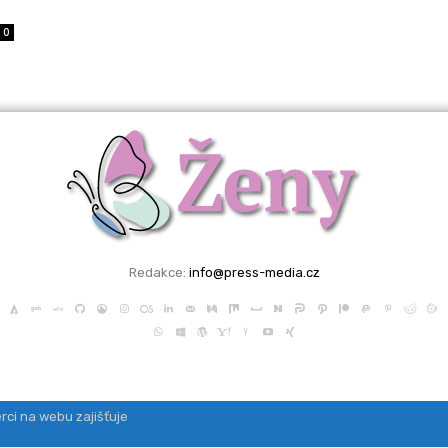
0
Redakce:
info@press-media.cz
rci na webu zajišťuje